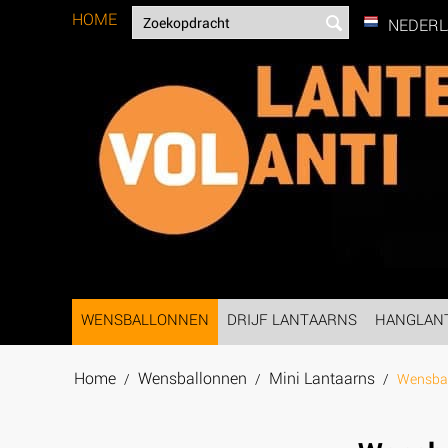
HOME
NEDER
WENSBALLONNEN
DRIJF LANTAARNS
HANGLAN
Home
Wensballonnen
Mini Lantaarns
/
/
/
Wensbal