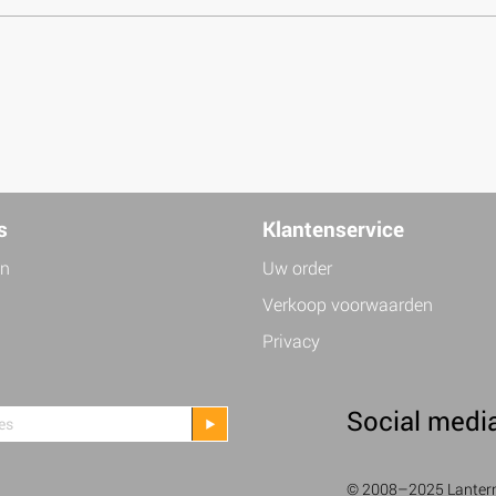
s
Klantenservice
jn
Uw order
Verkoop voorwaarden
Privacy
Social medi
© 2008–2025 Lanterne