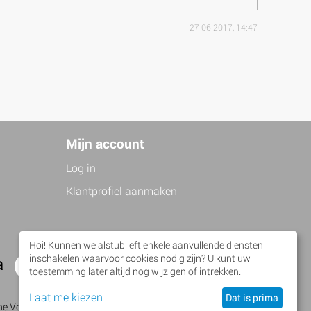
27-06-2017, 14:47
Mijn account
Log in
Klantprofiel aanmaken
Hoi! Kunnen we alstublieft enkele aanvullende diensten
inschakelen waarvoor cookies nodig zijn? U kunt uw
a
Facebook
Twitter
toestemming later altijd nog wijzigen of intrekken.
Laat me kiezen
Dat is prima
 Volanti • Brusselseweg 483 • 6218 HW Maastricht •