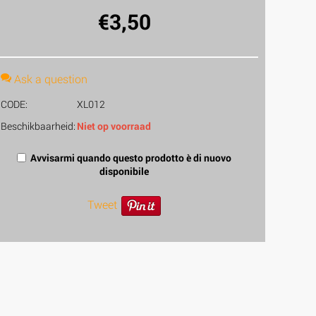
€
3,50
Ask a question
CODE:
XL012
Beschikbaarheid:
Niet op voorraad
Avvisarmi quando questo prodotto è di nuovo
disponibile
Tweet