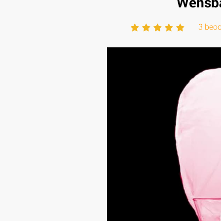
Wensba
3 beoo