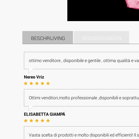
BESCHRIJVING
BEOORDELINGEN
ottimo venditore , disponibile e gentile , ottima qualità e va
Nereo Vriz
Ottimi venditori,molto professionale ,disponibili e soprattut
E L I S A B E T T A G I A M P Á
Vasta scelta di prodotti e molto disponibili ed efficienti!