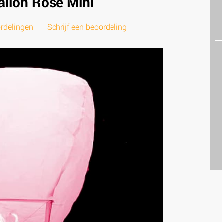
llon Rose Mini
rdelingen
Schrijf een beoordeling