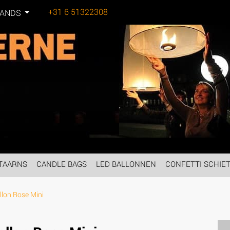
+31 6 51322308
LANDS
Tel:
TAARNS
CANDLE BAGS
LED BALLONNEN
CONFETTI SCHIE
lon Rose Mini