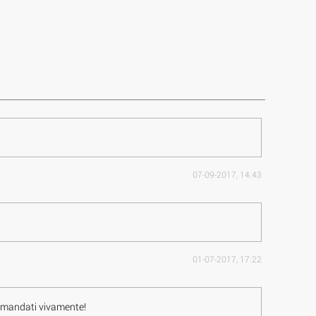
07-09-2017, 14:43
01-07-2017, 17:22
ccomandati vivamente!