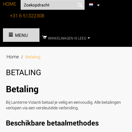
HOME
+31 6 51322308
Tel:
MENU
WINKELWAGEN IS LEEG
Home
/
Betaling
BETALING
Betaling
Bij Lanterne Volanti betaal je veilig en eenvoudig. Alle betalingen
verlopen via een versleutelde verbinding.
Beschikbare betaalmethodes