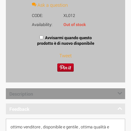
Ask a question
CODE:
XL012
Availability:
Out of stock
Avvisarmi quando questo
prodotto è di nuovo disponibile
Tweet
Description
Feedback
ottimo venditore , disponibile e gentile , ottima qualità e