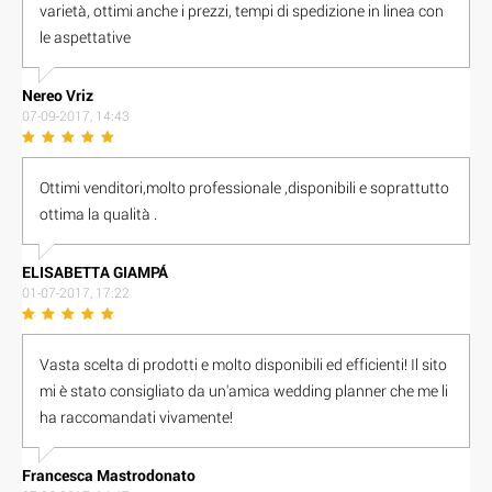
varietà, ottimi anche i prezzi, tempi di spedizione in linea con
le aspettative
Nereo Vriz
07-09-2017, 14:43
Ottimi venditori,molto professionale ,disponibili e soprattutto
ottima la qualità .
E L I S A B E T T A G I A M P Á
01-07-2017, 17:22
Vasta scelta di prodotti e molto disponibili ed efficienti! Il sito
mi è stato consigliato da un'amica wedding planner che me li
ha raccomandati vivamente!
Francesca Mastrodonato