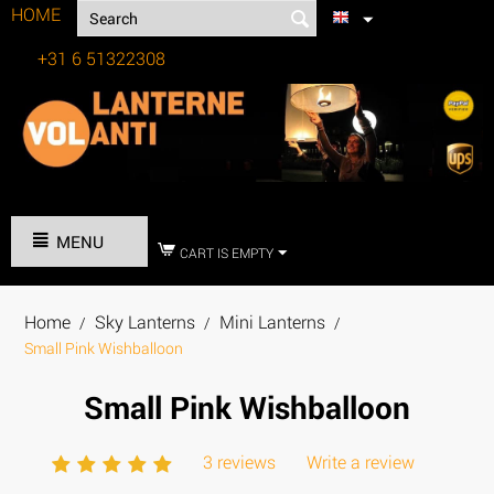
HOME
+31 6 51322308
Tel:
MENU
CART IS EMPTY
Home
Sky Lanterns
Mini Lanterns
/
/
/
Small Pink Wishballoon
Small Pink Wishballoon
3 reviews
Write a review