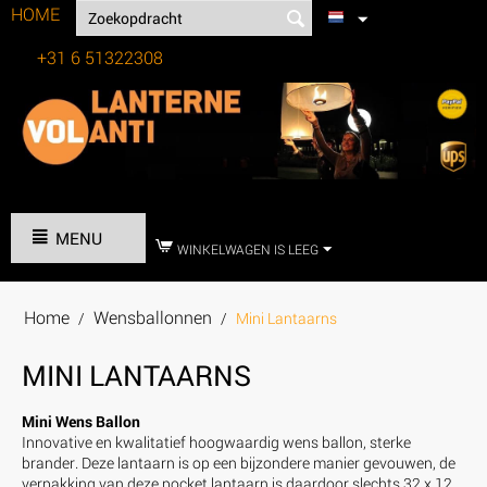
HOME
+31 6 51322308
Tel:
MENU
WINKELWAGEN IS LEEG
Home
Wensballonnen
/
/
Mini Lantaarns
MINI LANTAARNS
Mini Wens Ballon
Innovative en kwalitatief hoogwaardig wens ballon, sterke
brander. Deze lantaarn is op een bijzondere manier gevouwen, de
verpakking van deze pocket lantaarn is daardoor slechts 32 x 12