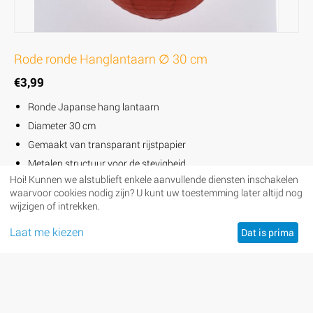
Rode ronde Hanglantaarn ∅ 30 cm
€
3,99
Ronde Japanse hang lantaarn
Diameter 30 cm
Gemaakt van transparant rijstpapier
Metalen structuur voor de stevigheid
Hoi! Kunnen we alstublieft enkele aanvullende diensten inschakelen
Voorzien van haakje om op te hangen
waarvoor cookies nodig zijn? U kunt uw toestemming later altijd nog
Geschikt voor LED verlichting
wijzigen of intrekken.
Eenvoudig in gebruik
Laat me kiezen
Dat is prima
Beschikbaarheid:
Op voorraad
+
Aantal:
−
BESTEL