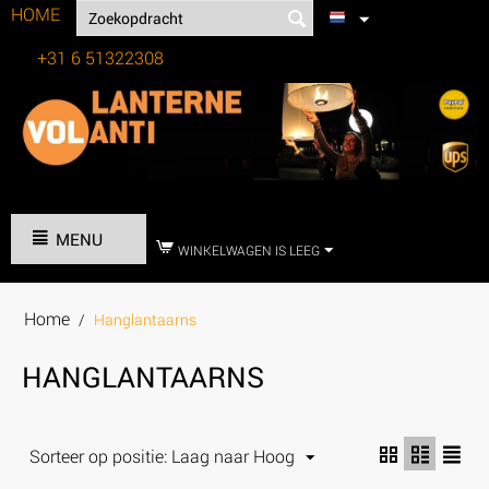
HOME
+31 6 51322308
Tel:
MENU
WINKELWAGEN IS LEEG
Home
/
Hanglantaarns
HANGLANTAARNS
Sorteer op positie: Laag naar Hoog