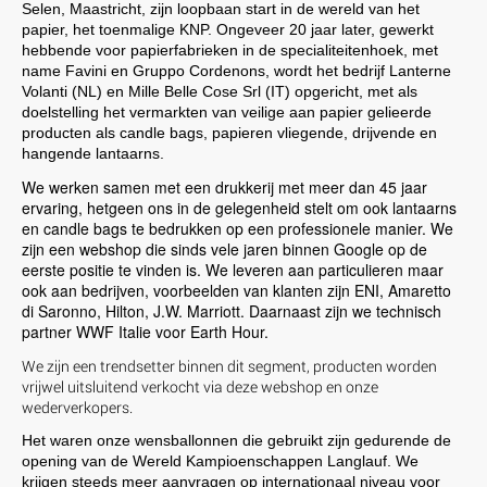
Selen, Maastricht, zijn loopbaan start in de wereld van het
papier, het toenmalige KNP. Ongeveer 20 jaar later, gewerkt
hebbende voor papierfabrieken in de specialiteitenhoek, met
name Favini en Gruppo Cordenons, wordt het bedrijf Lanterne
Volanti (NL) en Mille Belle Cose Srl (IT) opgericht, met als
doelstelling het vermarkten van veilige aan papier gelieerde
producten als candle bags, papieren vliegende, drijvende en
hangende lantaarns.
We werken samen met een drukkerij met meer dan 45 jaar
ervaring, hetgeen ons in de gelegenheid stelt om ook lantaarns
en candle bags te bedrukken op een professionele manier. We
zijn een webshop die sinds vele jaren binnen Google op de
eerste positie te vinden is. We leveren aan particulieren maar
ook aan bedrijven, voorbeelden van klanten zijn ENI, Amaretto
di Saronno, Hilton, J.W. Marriott. Daarnaast zijn we technisch
partner WWF Italie voor Earth Hour.
We zijn een trendsetter binnen dit segment, producten worden
vrijwel uitsluitend verkocht via deze webshop en onze
wederverkopers.
Het waren onze wensballonnen die gebruikt zijn gedurende de
opening van de Wereld Kampioenschappen Langlauf. We
krijgen steeds meer aanvragen op internationaal niveau voor