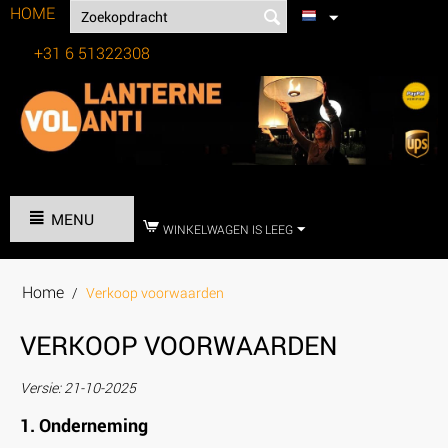
HOME
+31 6 51322308
Tel:
MENU
WINKELWAGEN IS LEEG
Home
/
Verkoop voorwaarden
VERKOOP VOORWAARDEN
Versie: 21-10-2025
1. Onderneming