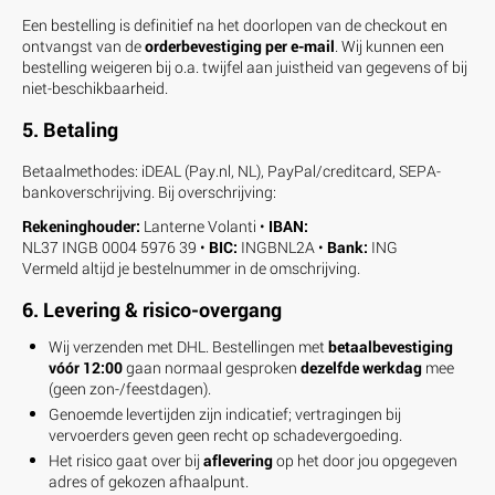
Een bestelling is definitief na het doorlopen van de checkout en
ontvangst van de
orderbevestiging per e-mail
. Wij kunnen een
bestelling weigeren bij o.a. twijfel aan juistheid van gegevens of bij
niet-beschikbaarheid.
5. Betaling
Betaalmethodes: iDEAL (Pay.nl, NL), PayPal/creditcard, SEPA-
bankoverschrijving. Bij overschrijving:
Rekeninghouder:
Lanterne Volanti •
IBAN:
NL37 INGB 0004 5976 39 •
BIC:
INGBNL2A •
Bank:
ING
Vermeld altijd je bestelnummer in de omschrijving.
6. Levering & risico-overgang
Wij verzenden met DHL. Bestellingen met
betaalbevestiging
vóór 12:00
gaan normaal gesproken
dezelfde werkdag
mee
(geen zon-/feestdagen).
Genoemde levertijden zijn indicatief; vertragingen bij
vervoerders geven geen recht op schadevergoeding.
Het risico gaat over bij
aflevering
op het door jou opgegeven
adres of gekozen afhaalpunt.