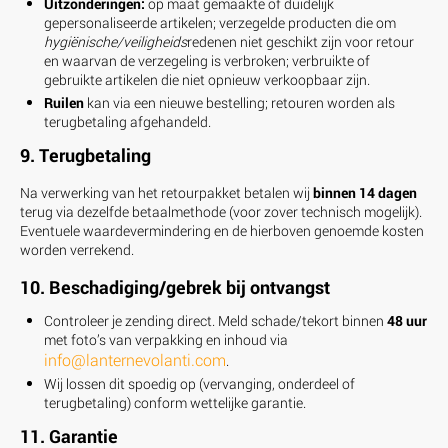
Uitzonderingen:
op maat gemaakte of duidelijk
gepersonaliseerde artikelen; verzegelde producten die om
hygiënische/veiligheids
redenen niet geschikt zijn voor retour
en waarvan de verzegeling is verbroken; verbruikte of
gebruikte artikelen die niet opnieuw verkoopbaar zijn.
Ruilen
kan via een nieuwe bestelling; retouren worden als
terugbetaling afgehandeld.
9. Terugbetaling
Na verwerking van het retourpakket betalen wij
binnen 14 dagen
terug via dezelfde betaalmethode (voor zover technisch mogelijk).
Eventuele waardevermindering en de hierboven genoemde kosten
worden verrekend.
10. Beschadiging/gebrek bij ontvangst
Controleer je zending direct. Meld schade/tekort binnen
48 uur
met foto’s van verpakking en inhoud via
info@lanternevolanti.com
.
Wij lossen dit spoedig op (vervanging, onderdeel of
terugbetaling) conform wettelijke garantie.
11. Garantie