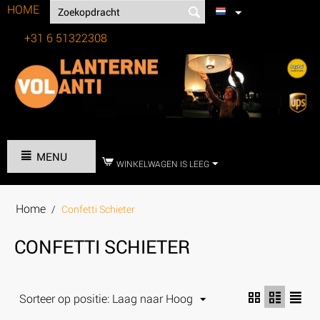
HOME
+31 6 51322308
Tel:
MENU
WINKELWAGEN IS LEEG
Home
/
Confetti Schieter
CONFETTI SCHIETER
Sorteer op positie: Laag naar Hoog