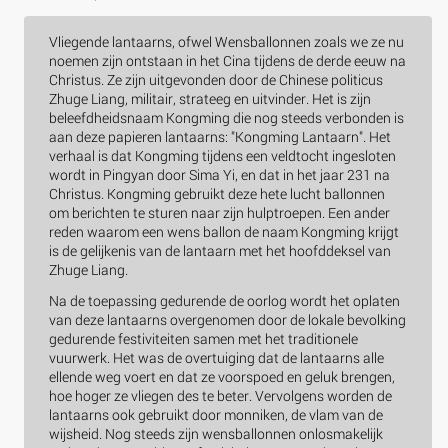
Vliegende lantaarns, ofwel Wensballonnen zoals we ze nu
noemen zijn ontstaan in het Cina tijdens de derde eeuw na
Christus. Ze zijn uitgevonden door de Chinese politicus
Zhuge Liang, militair, strateeg en uitvinder. Het is zijn
beleefdheidsnaam Kongming die nog steeds verbonden is
aan deze papieren lantaarns: "Kongming Lantaarn". Het
verhaal is dat Kongming tijdens een veldtocht ingesloten
wordt in Pingyan door Sima Yi, en dat in het jaar 231 na
Christus. Kongming gebruikt deze hete lucht ballonnen
om berichten te sturen naar zijn hulptroepen. Een ander
reden waarom een wens ballon de naam Kongming krijgt
is de gelijkenis van de lantaarn met het hoofddeksel van
Zhuge Liang.
Na de toepassing gedurende de oorlog wordt het oplaten
van deze lantaarns overgenomen door de lokale bevolking
gedurende festiviteiten samen met het traditionele
vuurwerk. Het was de overtuiging dat de lantaarns alle
ellende weg voert en dat ze voorspoed en geluk brengen,
hoe hoger ze vliegen des te beter. Vervolgens worden de
lantaarns ook gebruikt door monniken, de vlam van de
wijsheid. Nog steeds zijn wensballonnen onlosmakelijk