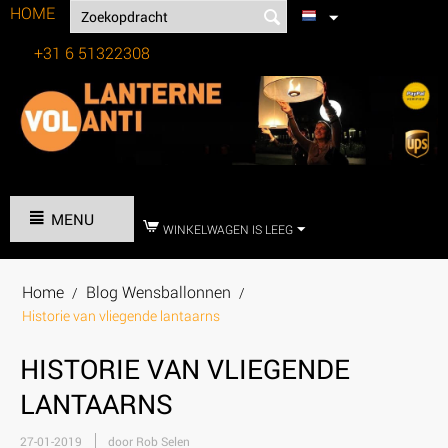
HOME
+31 6 51322308
Tel:
MENU
WINKELWAGEN IS LEEG
Home
Blog Wensballonnen
/
/
Historie van vliegende lantaarns
HISTORIE VAN VLIEGENDE
LANTAARNS
27-01-2019
door Rob Selen