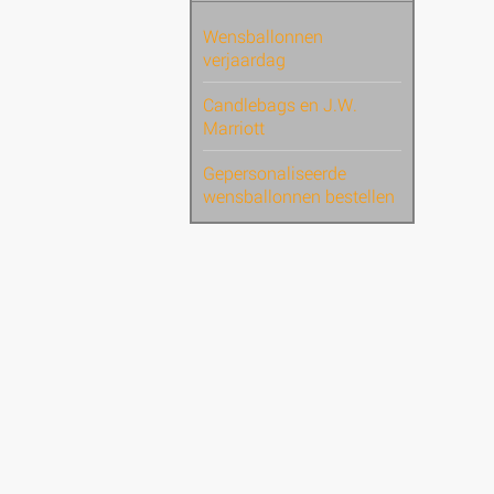
Wensballonnen
verjaardag
Candlebags en J.W.
Marriott
Gepersonaliseerde
wensballonnen bestellen