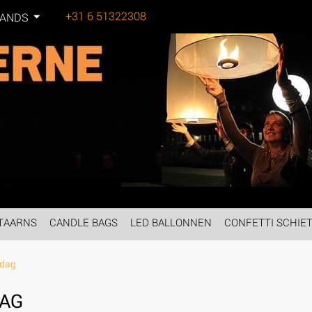
+31 6 51322308
LANDS
Tel:
TAARNS
CANDLE BAGS
LED BALLONNEN
CONFETTI SCHIE
rdag
AG