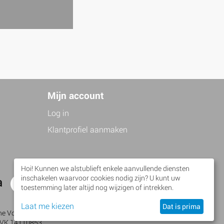
Mijn account
Log in
Klantprofiel aanmaken
Hoi! Kunnen we alstublieft enkele aanvullende diensten
inschakelen waarvoor cookies nodig zijn? U kunt uw
a
Facebook
Twitter
toestemming later altijd nog wijzigen of intrekken.
Laat me kiezen
Dat is prima
 Volanti • Brusselseweg 483 • 6218 HW Maastricht •
KVK 14110853