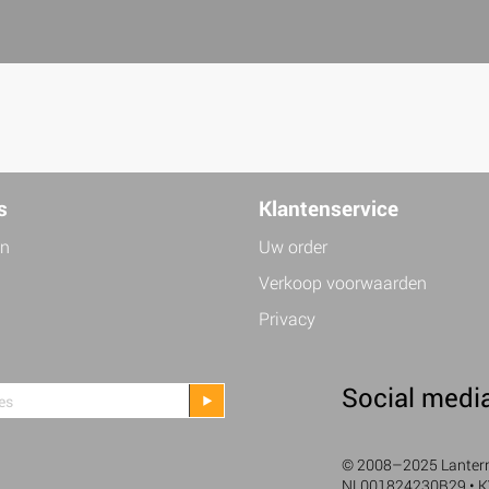
s
Klantenservice
jn
Uw order
Verkoop voorwaarden
Privacy
Social medi
© 2008–2025 Lanterne
NL001824230B29 • 