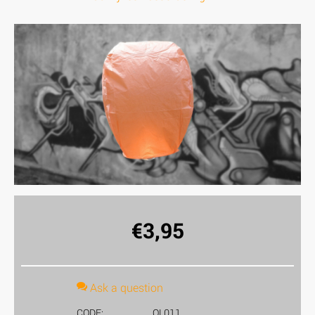
€
3,95
Ask a question
CODE:
OL011