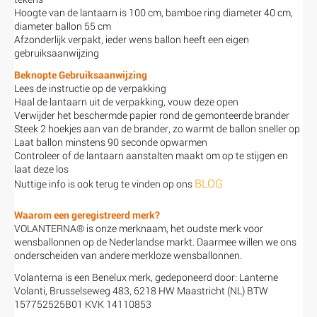
Hoogte van de lantaarn is 100 cm, bamboe ring diameter 40 cm,
diameter ballon 55 cm
Afzonderlijk verpakt, ieder wens ballon heeft een eigen
gebruiksaanwijzing
Beknopte Gebruiksaanwijzing
Lees de instructie op de verpakking
Haal de lantaarn uit de verpakking, vouw deze open
Verwijder het beschermde papier rond de gemonteerde brander
Steek 2 hoekjes aan van de brander, zo warmt de ballon sneller op
Laat ballon minstens 90 seconde opwarmen
Controleer of de lantaarn aanstalten maakt om op te stijgen en
laat deze los
BLOG
Nuttige info is ook terug te vinden op ons
Waarom een geregistreerd merk?
VOLANTERNA® is onze merknaam, het oudste merk voor
wensballonnen op de Nederlandse markt. Daarmee willen we ons
onderscheiden van andere merkloze wensballonnen.
Volanterna is een Benelux merk, gedeponeerd door: Lanterne
Volanti, Brusselseweg 483, 6218 HW Maastricht (NL) BTW
157752525B01 KVK 14110853