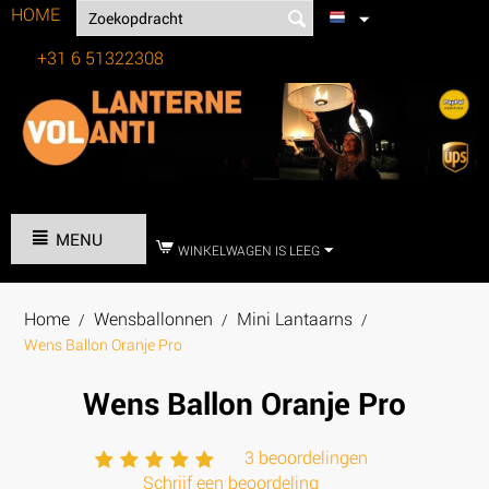
HOME
+31 6 51322308
Tel:
MENU
WINKELWAGEN IS LEEG
Home
Wensballonnen
Mini Lantaarns
/
/
/
Wens Ballon Oranje Pro
Wens Ballon Oranje Pro
3 beoordelingen
Schrijf een beoordeling