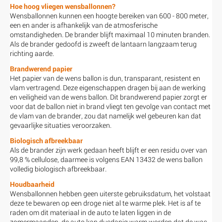
Hoe hoog vliegen wensballonnen?
Wensballonnen kunnen een hoogte bereiken van 600 - 800 meter,
een en ander is afhankelijk van de atmosferische
omstandigheden. De brander blijft maximaal 10 minuten branden.
Als de brander gedoofd is zweeft de lantaarn langzaam terug
richting aarde.
Brandwerend papier
Het papier van de wens ballon is dun, transparant, resistent en
vlam vertragend. Deze eigenschappen dragen bij aan de werking
en veiligheid van de wens ballon. Dit brandwerend papier zorgt er
voor dat de ballon niet in brand vliegt ten gevolge van contact met
de vlam van de brander, zou dat namelijk wel gebeuren kan dat
gevaarlijke situaties veroorzaken.
Biologisch afbreekbaar
Als de brander zijn werk gedaan heeft blijft er een residu over van
99,8 % cellulose, daarmee is volgens EAN 13432 de wens ballon
volledig biologisch afbreekbaar.
Houdbaarheid
Wensballonnen hebben geen uiterste gebruiksdatum, het volstaat
deze te bewaren op een droge niet al te warme plek. Het is af te
raden om dit materiaal in de auto te laten liggen in de
zomermaanden, de auto kan dusdanig warm worden dat de was