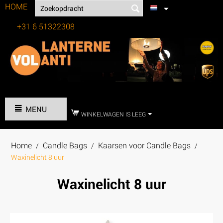
HOME
+31 6 51322308
Tel:
MENU
WINKELWAGEN IS LEEG
Home
Candle Bags
Kaarsen voor Candle Bags
/
/
/
Waxinelicht 8 uur
Waxinelicht 8 uur