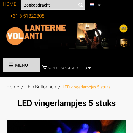
HOME
+31 6 51322308
Tel:
MENU
WINKELWAGEN IS LEEG
Home
LED Ballonnen
/
/
LED vingerlampjes 5 stuks
LED vingerlampjes 5 stuks