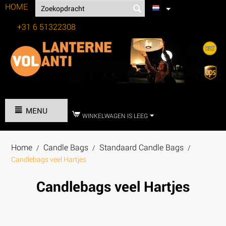
HOME
+31 6 51322308
Tel:
MENU
WINKELWAGEN IS LEEG
Home
Candle Bags
Standaard Candle Bags
/
/
/
Candlebags veel Hartjes
Candlebags veel Hartjes