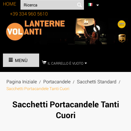
HOME
+39 334 960 5610
Tel:
MENÙ
IL CARRELLO È VUOTO
Pagina Iniziale
Portacandele
Sacchetti Standard
/
/
/
Sacchetti Portacandele Tanti Cuori
Sacchetti Portacandele Tanti
Cuori