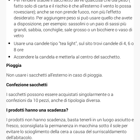
fatto solo di carta e il rischio è che all'esterno il vento lo possa
rovesciare); anche se non prende fuoco, non più l'effetto
desiderato. Per aggiungere peso si può usare quello che avete
a disposizione, per esempio: sassolini o un paio di sassi più
grandi, sabbia, conchiglie, sale grosso o un bicchiere o vaso di
vetro
Usare una candele tipo "tea light", sul sito trovi candele
di 4, 6 o
8 ore
Accendere la candela e metterla al centro del sacchetto.
Pioggia
Non usare i sacchetti all'esterno in caso di pioggia.
Confezione sacchetti
I sacchetti possono essere acquistati singolarmente o a
confezioni da 10 pezzi, anche di tipologia diversa.
I prodotti hanno una scadenza?
I prodotti non hanno scadenza, basta tenerli in un luogo asciutto e
fresco, sconsigliata la permanenza in macchina sotto il sole per
evitare lo scioglimento della cera a causa del surriscaldamento
dell'abitacolo.