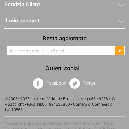
Servizio Clienti
Il mio account
Resta aggiornato
Ottieni social
Facebook
Twitter
©
2008–2025 Lanterne Volanti • Brusselseweg 483 • 6218 HW
Maastricht • P.Iva: NL001824230B29 • Camera di Commercio:
14110853
Facciamo la Spedizione all'estero e ovviamente anche in Italia:
Agrigento - Alessandria - Ancona - Aosta - Arezzo - Ascoli Piceno -