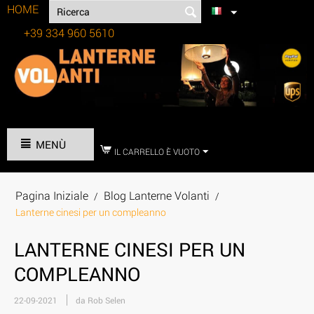
HOME
+39 334 960 5610
Tel:
MENÙ
IL CARRELLO È VUOTO
Pagina Iniziale
Blog Lanterne Volanti
/
/
Lanterne cinesi per un compleanno
LANTERNE CINESI PER UN
COMPLEANNO
22-09-2021
da Rob Selen