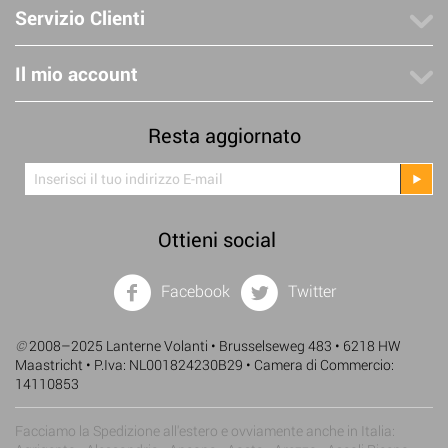
Servizio Clienti
Il mio account
Resta aggiornato
Ottieni social
Facebook
Twitter
©
2008–2025 Lanterne Volanti • Brusselseweg 483 • 6218 HW
Maastricht • P.Iva: NL001824230B29 • Camera di Commercio:
14110853
Facciamo la Spedizione all'estero e ovviamente anche in Italia: