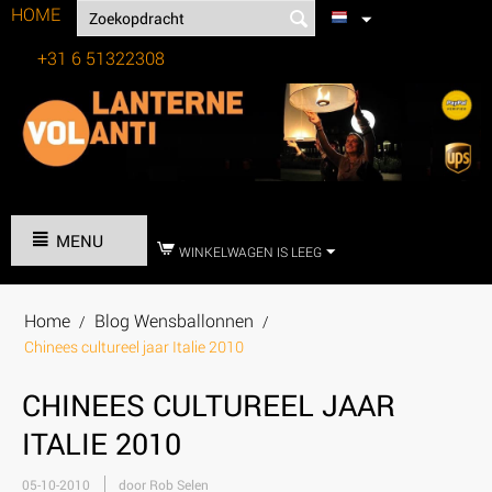
HOME
+31 6 51322308
Tel:
MENU
WINKELWAGEN IS LEEG
Home
Blog Wensballonnen
/
/
Chinees cultureel jaar Italie 2010
CHINEES CULTUREEL JAAR
ITALIE 2010
05-10-2010
door Rob Selen