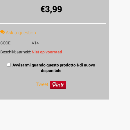
€
3,99
Ask a question
CODE:
A14
Beschikbaarheid:
Niet op voorraad
Avvisarmi quando questo prodotto è di nuovo
disponibile
Tweet