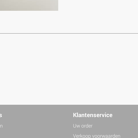
s
Klantenservice
jn
Uw order
Verkoop voorwaarden