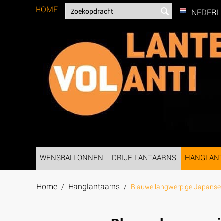
HOME
NEDER
WENSBALLONNEN
DRIJF LANTAARNS
HANGLAN
Home
Hanglantaarns
/
/
Blauwe langwerpige Japanse