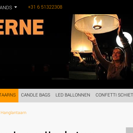
+31 6 51322308
LANDS
Tel:
TAARNS
CANDLE BAGS
LED BALLONNEN
CONFETTI SCHIE
 Hanglantaarn