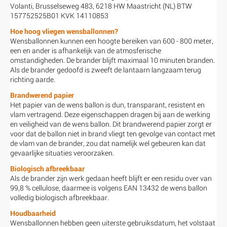
Volanti, Brusselseweg 483, 6218 HW Maastricht (NL) BTW
157752525B01 KVK 14110853
Hoe hoog vliegen wensballonnen?
Wensballonnen kunnen een hoogte bereiken van 600 - 800 meter,
een en ander is afhankelijk van de atmosferische
omstandigheden. De brander blijft maximaal 10 minuten branden.
Als de brander gedoofd is zweeft de lantaarn langzaam terug
richting aarde.
Brandwerend papier
Het papier van de wens ballon is dun, transparant, resistent en
vlam vertragend. Deze eigenschappen dragen bij aan de werking
en veiligheid van de wens ballon. Dit brandwerend papier zorgt er
voor dat de ballon niet in brand vliegt ten gevolge van contact met
de vlam van de brander, zou dat namelijk wel gebeuren kan dat
gevaarlijke situaties veroorzaken.
Biologisch afbreekbaar
Als de brander zijn werk gedaan heeft blijft er een residu over van
99,8 % cellulose, daarmee is volgens EAN 13432 de wens ballon
volledig biologisch afbreekbaar.
Houdbaarheid
Wensballonnen hebben geen uiterste gebruiksdatum, het volstaat