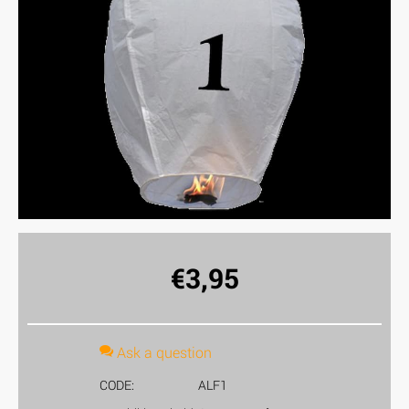
€
3,95
Ask a question
CODE:
ALF1