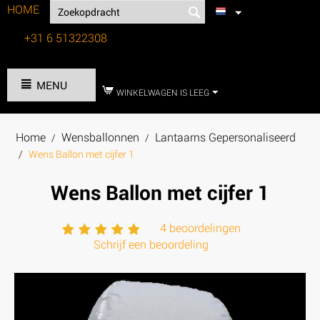
HOME
+31 6 51322308
Tel:
MENU
WINKELWAGEN IS LEEG
Home
Wensballonnen
Lantaarns Gepersonaliseerd
/
/
/
Wens Ballon met cijfer 1
Wens Ballon met cijfer 1
4 beoordelingen
Schrijf een beoordeling