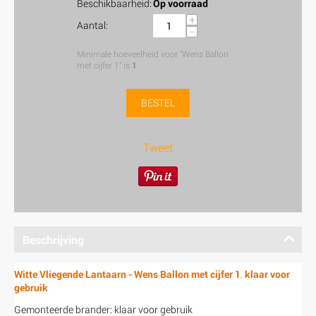
Beschikbaarheid:
Op voorraad
+
Aantal:
−
Minimale hoeveelheid voor "Wens Ballon
met cijfer 1" is
1
.
BESTEL
Tweet
Beschrijving
Witte Vliegende Lantaarn - Wens Ballon met cijfer 1
,
klaar voor
gebruik
Gemonteerde brander: klaar voor gebruik