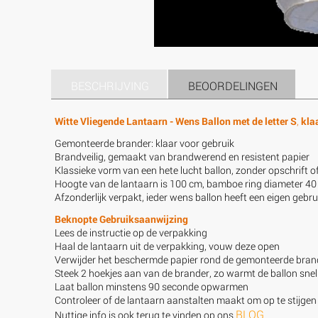
BESCHRIJVING
BEOORDELINGEN
Witte Vliegende Lantaarn - Wens Ballon met de letter S
,
klaa
Gemonteerde brander: klaar voor gebruik
Brandveilig, gemaakt van brandwerend en resistent papier
Klassieke vorm van een hete lucht ballon, zonder opschrift o
Hoogte van de lantaarn is 100 cm, bamboe ring diameter 40
Afzonderlijk verpakt, ieder wens ballon heeft een eigen gebr
Beknopte Gebruiksaanwijzing
Lees de instructie op de verpakking
Haal de lantaarn uit de verpakking, vouw deze open
Verwijder het beschermde papier rond de gemonteerde bran
Steek 2 hoekjes aan van de brander, zo warmt de ballon snel
Laat ballon minstens 90 seconde opwarmen
Controleer of de lantaarn aanstalten maakt om op te stijgen 
BLOG
Nuttige info is ook terug te vinden op ons