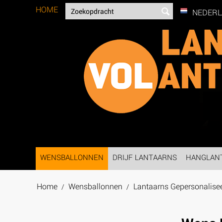
HOME
NEDER
WENSBALLONNEN
DRIJF LANTAARNS
HANGLAN
Home
Wensballonnen
Lantaarns Gepersonalise
/
/