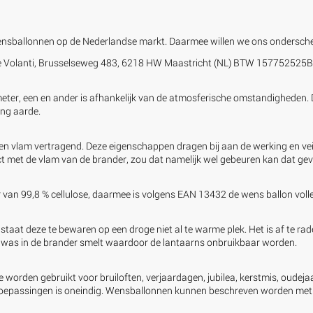
sballonnen op de Nederlandse markt. Daarmee willen we ons ondersche
rne Volanti, Brusselseweg 483, 6218 HW Maastricht (NL) BTW 15775252
er, een en ander is afhankelijk van de atmosferische omstandigheden. D
ing aarde.
t en vlam vertragend. Deze eigenschappen dragen bij aan de werking en vei
act met de vlam van de brander, zou dat namelijk wel gebeuren kan dat geva
ver van 99,8 % cellulose, daarmee is volgens EAN 13432 de wens ballon voll
at deze te bewaren op een droge niet al te warme plek. Het is af te raden
as in de brander smelt waardoor de lantaarns onbruikbaar worden.
e worden gebruikt voor bruiloften, verjaardagen, jubilea, kerstmis, oude
 toepassingen is oneindig. Wensballonnen kunnen beschreven worden met e