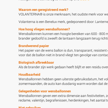
Waarom een geregistreerd merk?
VOLANTERNA® is onze merknaam, het oudste merk voor wen
Volanterna is een Benelux merk, gedeponeerd door: Lante
Hoe hoog vliegen wensballonnen?
Wensballonnen kunnen een hoogte bereiken van 600 - 800 met
brander gedoofd is zweeft de lantaarn langzaam terug richt
Brandwerend papier
Het papier van de wens ballon is dun, transparant, resisten
voor dat de ballon niet in brand vliegt ten gevolge van cont
Biologisch afbreekbaar
Als de brander zijn werk gedaan heeft blijft er een residu o
Houdbaarheid
Wensballonnen hebben geen uiterste gebruiksdatum, het volsta
zomermaanden, de auto kan dusdanig warm worden dat de w
Gelegenheden voor wensballonnen
Wensballonnen geven een extra dimensie aan festiviteiten, z
reclame, valentijn, begrafenissen, herdenkingen, het aantal
Niet gebruiken