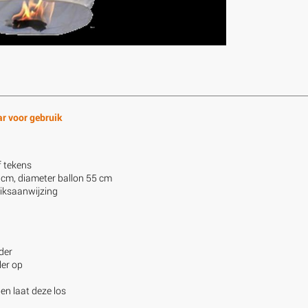
r voor gebruik
f tekens
 cm, diameter ballon 55 cm
uiksaanwijzing
der
ler op
en laat deze los