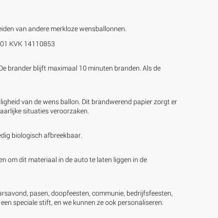
iden van andere merkloze wensballonnen.
5B01 KVK 14110853
e brander blijft maximaal 10 minuten branden. Als de
ligheid van de wens ballon. Dit brandwerend papier zorgt er
arlijke situaties veroorzaken.
edig biologisch afbreekbaar.
 om dit materiaal in de auto te laten liggen in de
jaarsavond, pasen, doopfeesten, communie, bedrijfsfeesten,
en speciale stift, en we kunnen ze ook personaliseren.