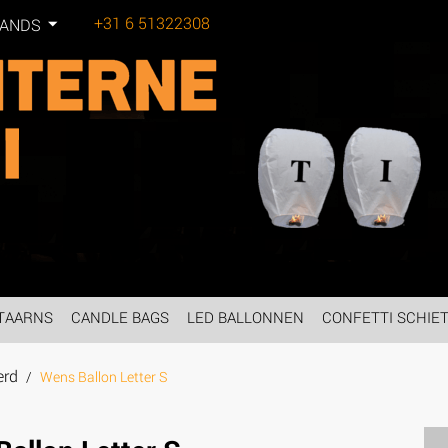
+31 6 51322308
LANDS
Tel:
TAARNS
CANDLE BAGS
LED BALLONNEN
CONFETTI SCHIE
erd
/
Wens Ballon Letter S