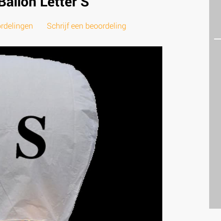
allon Letter S
rdelingen
Schrijf een beoordeling