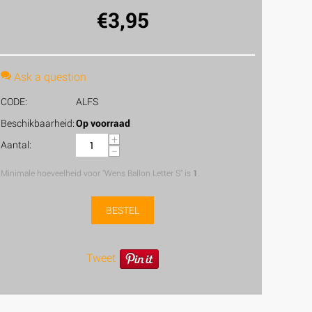
€
3,95
Ask a question
CODE:
ALFS
Beschikbaarheid:
Op voorraad
+
Aantal:
−
Minimale hoeveelheid voor "Wens Ballon Letter S" is
1
.
BESTEL
Tweet