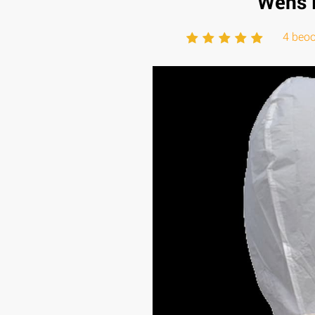
Wens B
4 beoo