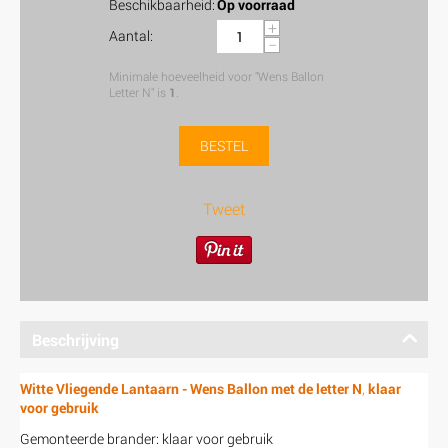
Beschikbaarheid:
Op voorraad
+
Aantal:
−
Minimale hoeveelheid voor "Wens Ballon
Letter N" is
1
.
BESTEL
Tweet
Beschrijving
Witte Vliegende Lantaarn - Wens Ballon met de letter N
,
klaar
voor gebruik
Gemonteerde brander: klaar voor gebruik