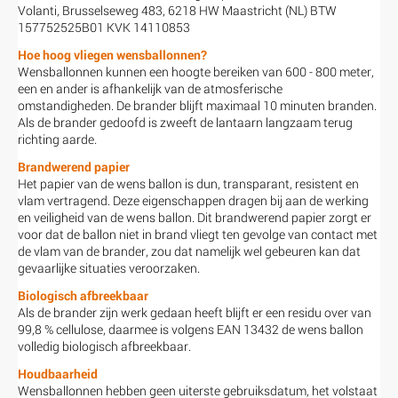
Volanti, Brusselseweg 483, 6218 HW Maastricht (NL) BTW
157752525B01 KVK 14110853
Hoe hoog vliegen wensballonnen?
Wensballonnen kunnen een hoogte bereiken van 600 - 800 meter,
een en ander is afhankelijk van de atmosferische
omstandigheden. De brander blijft maximaal 10 minuten branden.
Als de brander gedoofd is zweeft de lantaarn langzaam terug
richting aarde.
Brandwerend papier
Het papier van de wens ballon is dun, transparant, resistent en
vlam vertragend. Deze eigenschappen dragen bij aan de werking
en veiligheid van de wens ballon. Dit brandwerend papier zorgt er
voor dat de ballon niet in brand vliegt ten gevolge van contact met
de vlam van de brander, zou dat namelijk wel gebeuren kan dat
gevaarlijke situaties veroorzaken.
Biologisch afbreekbaar
Als de brander zijn werk gedaan heeft blijft er een residu over van
99,8 % cellulose, daarmee is volgens EAN 13432 de wens ballon
volledig biologisch afbreekbaar.
Houdbaarheid
Wensballonnen hebben geen uiterste gebruiksdatum, het volstaat