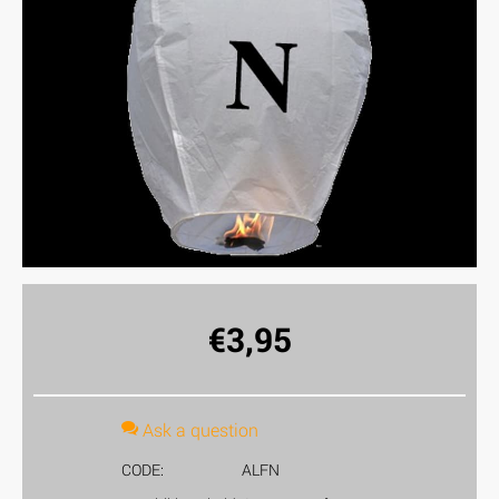
€
3,95
Ask a question
CODE:
ALFN