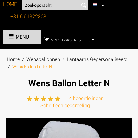
HOME
+31 6 51322308
Tel:
MENU
WINKELWAGEN IS LEEG
Home
Wensballonnen
Lantaarns Gepersonaliseerd
/
/
/
Wens Ballon Letter N
Wens Ballon Letter N
4 beoordelingen
Schrijf een beoordeling