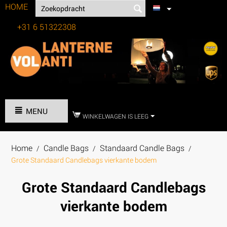
HOME
+31 6 51322308
Tel:
MENU
WINKELWAGEN IS LEEG
Home
Candle Bags
Standaard Candle Bags
/
/
/
Grote Standaard Candlebags vierkante bodem
Grote Standaard Candlebags
vierkante bodem