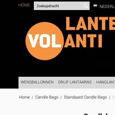
HOME
NEDER
WENSBALLONNEN
DRIJF LANTAARNS
HANGLAN
Home
Candle Bags
Standaard Candle Bags
/
/
/
C