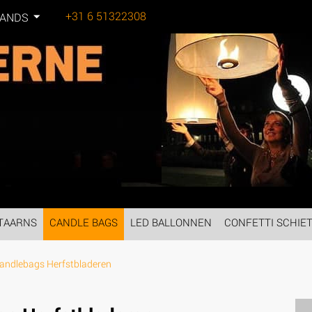
+31 6 51322308
LANDS
Tel:
TAARNS
CANDLE BAGS
LED BALLONNEN
CONFETTI SCHIE
andlebags Herfstbladeren