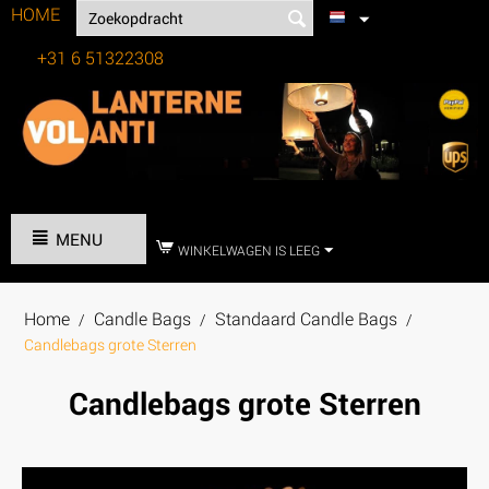
HOME
+31 6 51322308
Tel:
MENU
WINKELWAGEN IS LEEG
Home
Candle Bags
Standaard Candle Bags
/
/
/
Candlebags grote Sterren
Candlebags grote Sterren