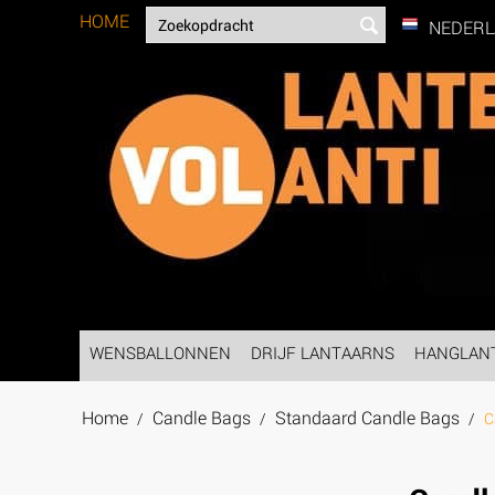
HOME
NEDER
WENSBALLONNEN
DRIJF LANTAARNS
HANGLAN
Home
Candle Bags
Standaard Candle Bags
/
/
/
C