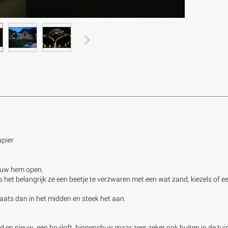
apier
vouw hem open.
is het belangrijk ze een beetje te verzwaren met een wat zand, kiezels of
aats dan in het midden en steek het aan.
ud en nieuw, een bruiloft, binnenshuis maar zeer zeker ook buiten in de t