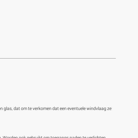
 een glas, dat om te verkomen dat een eventuele windvlaag ze
uin. Worden ook gebruikt om toegangs paden te verlichten,