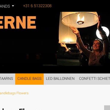
+31 6 51322308
LANDS
Tel:
TAARNS
CANDLE BAGS
LED BALLONNEN
CONFETTI SCHIE
andlebags Flowers