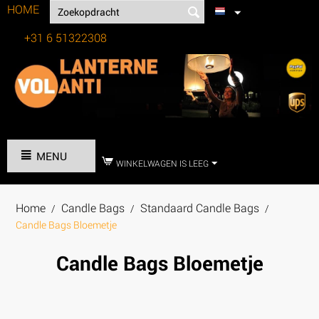
HOME
+31 6 51322308
Tel:
MENU
WINKELWAGEN IS LEEG
Home
Candle Bags
Standaard Candle Bags
/
/
/
Candle Bags Bloemetje
Candle Bags Bloemetje