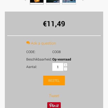
€
11,49
Ask a question
CODE:
COO8
Beschikbaarheid:
Op voorraad
+
Aantal:
−
BESTEL
Tweet