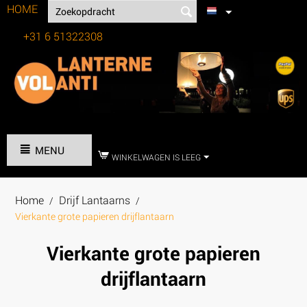
HOME
+31 6 51322308
Tel:
MENU
WINKELWAGEN IS LEEG
Home
Drijf Lantaarns
/
/
Vierkante grote papieren drijflantaarn
Vierkante grote papieren
drijflantaarn