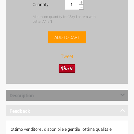
+
Quantity:
−
Minimum quantity for "Sky Lantern with
Letter A" is
1
.
ADD TO CART
Tweet
Description
Feedback
ottimo venditore , disponibile e gentile , ottima qualità e