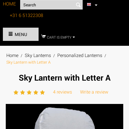
HOME
+31 6 51322308
Tel:
MENU
CART IS EMPTY
Home
Sky Lanterns
Personalized Lanterns
/
/
/
Sky Lantern with Letter A
Sky Lantern with Letter A
4 reviews
Write a review