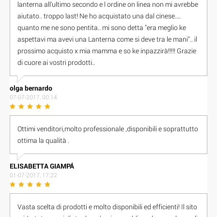
lanterna all'ultimo secondo e l ordine on linea non mi avrebbe
aiutato.. troppo last! Ne ho acquistato una dal cinese....
quanto me ne sono pentita.. mi sono detta "era meglio ke
aspettavi ma avevi una Lanterna come si deve tra le mani".. il
prossimo acquisto x mia mamma e so ke inpazzirà!!!!! Grazie
di cuore ai vostri prodotti..
olga bernardo
07-07-2017, 00:14
Ottimi venditori,molto professionale ,disponibili e soprattutto
ottima la qualità .
E L I S A B E T T A G I A M P Á
01-07-2017, 17:22
Vasta scelta di prodotti e molto disponibili ed efficienti! Il sito