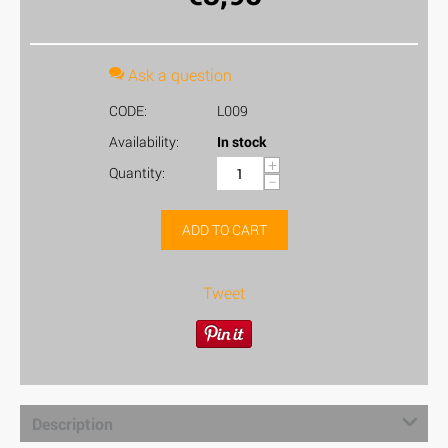
Ask a question
CODE:
L009
Availability:
In stock
+
Quantity:
−
ADD TO CART
Tweet
Description