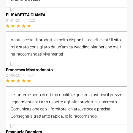
E L I S A B E T T A G I A M P Á
01-07-2017, 17:22
Vasta scelta di prodotti e molto disponibili ed efficienti! Il sito
mi è stato consigliato da un'amica wedding planner che me li
ha raccomandati vivamente!
Francesca Mastrodonato
27-06-2017, 14:47
Le lanterne sono di ottima qualitá e questo giustifica il prezzo
leggermente piú alto rispetto agli altri prodotti sul mercato.
Comunicazione con il fornitore, chiara, veloce e precisa.
Consegna altrettanto rapida. Io lo raccomando!
Emanuele Ruggiero