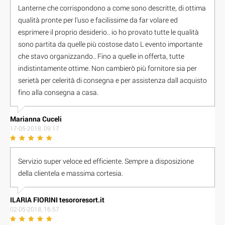
Lanterne che corrispondono a come sono descritte, di ottima
qualità pronte per l’uso e facilissime da far volare ed
esprimere il proprio desiderio.. io ho provato tutte le qualità
sono partita da quelle più costose dato L evento importante
che stavo organizzando.. Fino a quelle in offerta, tutte
indistintamente ottime. Non cambierò più fornitore sia per
serietà per celerità di consegna e per assistenza dall acquisto
fino alla consegna a casa.
Marianna Cuceli
17-05-2018, 09:17
Servizio super veloce ed efficiente. Sempre a disposizione
della clientela e massima cortesia.
I L A R I A F I O R I N I tesororesort.it
02-05-2018, 16:57