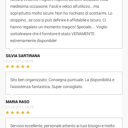
medesima occasione. Facili e veloci all'utilizzo....ma
soprattutto molto sicure. Non ho rischiato di scottarmi. Lo
stoppino...se cosi si può definire è affidabile e sicuro. Ci
hanno regalato un momento magico! Speciale..... Voglio
sottolineare che il fornitore è stato VERAMENTE
estremamente disponibile!
SILVIA SARTIRANA
02-01-2018, 09:35
Sito ben organizzato. Consegna puntuale. La disponibilità e
l'assistenza fantastica. Super consigliato
M A R I A R A S O
23-10-2017, 15:19
Servizio eccellente, personale attento ai tuoi bisogni e molto