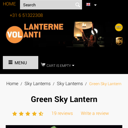
HOME
+31 6 51322308
Tel:
MENU
CART IS EMPTY
Home
Sky Lanterns
Sky Lanterns
/
/
/
Green Sky Lantern
Green Sky Lantern
19 reviews
Write a review