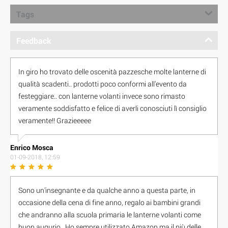
Tags
Feedback
In giro ho trovato delle oscenità pazzesche molte lanterne di
qualità scadenti.. prodotti poco conformi all'evento da
festeggiare.. con lanterne volanti invece sono rimasto
veramente soddisfatto e felice di averli conosciuti lì consiglio
veramente!! Grazieeeee
Enrico Mosca
01-09-2018, 12:59
Sono un'insegnante e da qualche anno a questa parte, in
occasione della cena di fine anno, regalo ai bambini grandi
che andranno alla scuola primaria le lanterne volanti come
buon augurio.. Ho sempre utilizzato Amazon ma il più delle