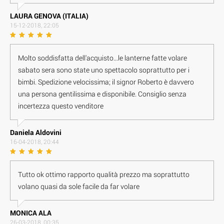
LAURA GENOVA (ITALIA)
15-12-2018, 22:05
Molto soddisfatta dell'acquisto...le lanterne fatte volare
sabato sera sono state uno spettacolo soprattutto per i
bimbi. Spedizione velocissima; il signor Roberto è davvero
una persona gentilissima e disponibile. Consiglio senza
incertezza questo venditore
Daniela Aldovini
16-04-2018, 20:44
Tutto ok ottimo rapporto qualità prezzo ma soprattutto
volano quasi da sole facile da far volare
M O N I C A A L A
26-03-2018, 00:35