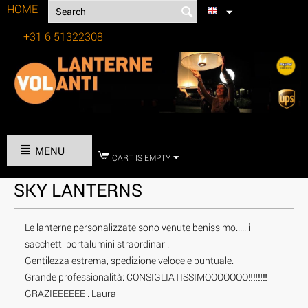
HOME
+31 6 51322308
Tel:
MENU
CART IS EMPTY
SKY LANTERNS
Le lanterne personalizzate sono venute benissimo..... i
sacchetti portalumini straordinari.
Gentilezza estrema, spedizione veloce e puntuale.
Grande professionalità: CONSIGLIATISSIMOOOOOOO‼️‼️‼️‼️
GRAZIEEEEEE . Laura