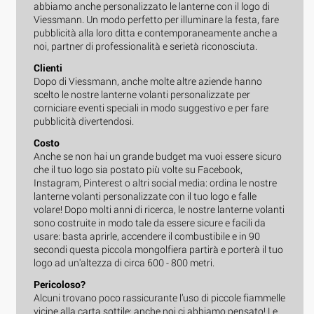
abbiamo anche personalizzato le lanterne con il logo di
Viessmann. Un modo perfetto per illuminare la festa, fare
pubblicità alla loro ditta e contemporaneamente anche a
noi, partner di professionalità e serietà riconosciuta.
Clienti
Dopo di Viessmann, anche molte altre aziende hanno
scelto le nostre lanterne volanti personalizzate per
corniciare eventi speciali in modo suggestivo e per fare
pubblicità divertendosi.
Costo
Anche se non hai un grande budget ma vuoi essere sicuro
che il tuo logo sia postato più volte su Facebook,
Instagram, Pinterest o altri social media: ordina le nostre
lanterne volanti personalizzate con il tuo logo e falle
volare! Dopo molti anni di ricerca, le nostre lanterne volanti
sono costruite in modo tale da essere sicure e facili da
usare: basta aprirle, accendere il combustibile e in 90
secondi questa piccola mongolfiera partirà e porterà il tuo
logo ad un'altezza di circa 600 - 800 metri.
Pericoloso?
Alcuni trovano poco rassicurante l’uso di piccole fiammelle
vicine alla carta sottile: anche noi ci abbiamo pensato! Le