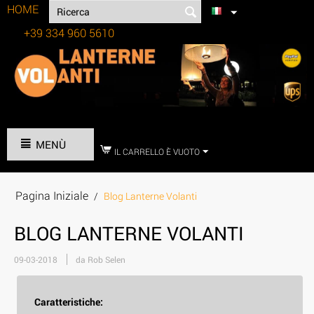
HOME
+39 334 960 5610
Tel:
MENÙ
IL CARRELLO È VUOTO
Pagina Iniziale
/
Blog Lanterne Volanti
BLOG LANTERNE VOLANTI
09-03-2018
da Rob Selen
Caratteristiche: