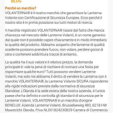
BLOG
Perché un marchio?
VOLANTERNA® è il nostro marchio che garantisce la Lanterna
Volante con Certificazione di Sicurezza Europea. Ecco perché il
nostro sito è in prima posizione sui tutti motori di ricerca.
Il marchio registrato VOLANTERNA® nasce dal fatto che manca
chiarezza nel mercato delle Lanterne Volanti, è un nome generico
dal quale non è possibile capire chiaramente e in modo immediato
la qualità del prodotto. Abbiamo scoperto che lanterne di qualità
scadente possono prendere fuoco, non volare, perdere gocce di
cera o contenere addirittura tracce di amianto.
La qualità ha il suo valore e il relativo prezzo, la domanda
principale è: vale la pena di rischiare di rovinare una festa per
risparmiare qualche euro? Tutti possono vendere Lanterne
Volanti, ma solo noi abbiamo il diritto di vendere la Lanterna con il
marchio VOLANTERNA®, la Lanterna Volante SICURA rispondente
alla rigide indicazioni previste dalla normativa di sicurezza
Olandese. L'Olanda è la sede estera della nostra azienda, è l'unico
paese che ha definito e controlla gli standard di sicurezza per le
Lanterne Volanti. VOLANTERNA® è un marchio d'origine
BENELUX: Azienda Lanterne Volanti, Brusselseweg 483, 6218 HW
Maastricht Olanda, P.Iva NL001824230B29 Camera di Commercio