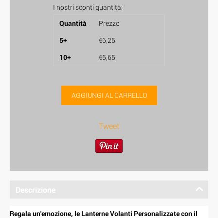
I nostri sconti quantità:
Quantità
Prezzo
5+
€
6,25
10+
€
5,65
AGGIUNGI AL CARRELLO
Tweet
Descrizione
Regala un'emozione, l
e Lanterne Volanti Personalizzate con
il