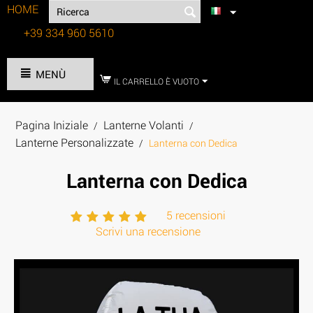
HOME
+39 334 960 5610
Tel:
MENÙ
IL CARRELLO È VUOTO
Pagina Iniziale
Lanterne Volanti
/
/
Lanterne Personalizzate
/
Lanterna con Dedica
Lanterna con Dedica
5 recensioni
Scrivi una recensione