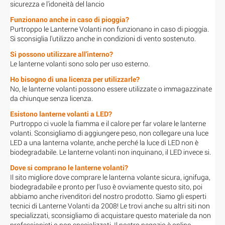
sicurezza e l'idoneità del lancio
Funzionano anche in caso di pioggia?
Purtroppo le Lanterne Volanti non funzionano in caso di pioggia.
Si sconsiglia l'utilizzo anche in condizioni di vento sostenuto.
Si possono utilizzare all'interno?
Le lanterne volanti sono solo per uso esterno.
Ho bisogno di una licenza per utilizzarle?
No, le lanterne volanti possono essere utilizzate o immagazzinate
da chiunque senza licenza.
Esistono lanterne volanti a LED?
Purtroppo ci vuole la fiamma e il calore per far volare le lanterne
volanti. Sconsigliamo di aggiungere peso, non collegare una luce
LED a una lanterna volante, anche perché la luce di LED non è
biodegradabile. Le lanterne volanti non inquinano, il LED invece si.
Dove si comprano le lanterne volanti?
Il sito migliore dove comprare le lanterna volante sicura, ignifuga,
biodegradabile e pronto per l'uso è ovviamente questo sito, poi
abbiamo anche rivenditori del nostro prodotto. Siamo gli esperti
tecnici di Lanterne Volanti da 2008! Le trovi anche su altri siti non
specializzati, sconsigliamo di acquistare questo materiale da non
professionisti o non specializzati. Il nostro negozio è online.