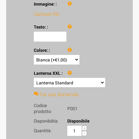
Immagine:
:
Caricare file
Testo:
:
Colore:
:
Lanterna XXL
:
Fai una domanda
Codice
P001
prodotto:
Disponibilità:
Disponibile
+
Quantità:
−