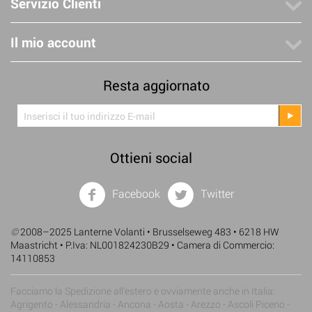
Servizio Clienti
Il mio account
Resta aggiornato
Ottieni social
Facebook
Twitter
©
2008–2025 Lanterne Volanti • Brusselseweg 483 • 6218 HW
Maastricht • P.Iva: NL001824230B29 • Camera di Commercio:
14110853
Facciamo la Spedizione all'estero e ovviamente anche in Italia:
Agrigento - Alessandria - Ancona - Aosta - Arezzo - Ascoli Piceno -