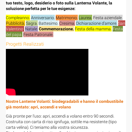
tuo testo, logo, desiderio o foto sulla Lanterna Volante, la
soluzione perfetta per le tue esigenze:
Compleanno.
Anniversario.
Matrimonio.
Laurea.
Festa aziendale.
Pubblicità.
Sagra.
Battesimo.
Cresima.
Dichiarazione d'amore.
San
Valentino
.
Natale.
Commemorazione.
Festa della mamma.
Festa
del papa.
Festa Patronale.
Progetti Realizzati
Nostre Lanterne Volanti: biodegradabili e hanno il combustibile
già montato: apri, accendi e volano
Già pronte per l'uso: apri, accendi a volano entro 90 secondi.
Costruita con carta di riso ignifuga, sottile ma resistente (tipo
carta velina). Ci teniamo alla vostra sicurezza.