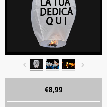
€
8,99