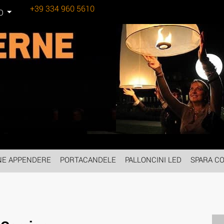
+39 334 960 5610
Tel:
O
NE APPENDERE
PORTACANDELE
PALLONCINI LED
SPARA CO