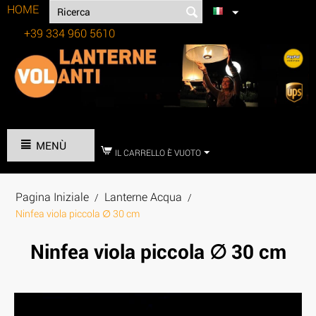
HOME
+39 334 960 5610
Tel:
MENÙ
IL CARRELLO È VUOTO
Pagina Iniziale
Lanterne Acqua
/
/
Ninfea viola piccola ∅ 30 cm
Ninfea viola piccola ∅ 30 cm