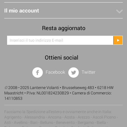
Il mio account
Resta aggiornato
Ottieni social
Facebook
Twitter
©
2008–2025 Lanterne Volanti • Brusselseweg 483 • 6218 HW
Maastricht • P.Iva: NL001824230B29 • Camera di Commercio:
14110853
Facciamo la Spedizione all'estero e ovviamente anche in Italia:
Agrigento - Alessandria - Ancona - Aosta - Arezzo - Ascoli Piceno -
Asti - Avellino - Bari - Belluno - Benevento - Bergamo - Biella -