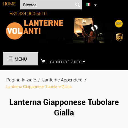
HOME
+39 334 960 5610
Tel:
MENÙ
IL CARRELLO È VUOTO
Pagina Iniziale
Lanterne Appendere
/
/
Lanterna Giapponese Tubolare Gialla
Lanterna Giapponese Tubolare
Gialla