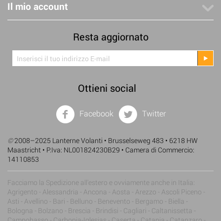
Il mio account
Resta aggiornato
Ottieni social
Facebook
Twitter
©
2008–2025 Lanterne Volanti • Brusselseweg 483 • 6218 HW
Maastricht • P.Iva: NL001824230B29 • Camera di Commercio:
14110853
Facciamo la Spedizione all'estero e ovviamente anche in Italia:
Agrigento - Alessandria - Ancona - Aosta - Arezzo - Ascoli Piceno -
Asti - Avellino - Bari - Belluno - Benevento - Bergamo - Biella -
Bologna - Bolzano - Brescia - Brindisi - Cagliari - Caltanissetta -
Campobasso - Carbonia-Iglesias - Caserta - Catania - Catanzaro -