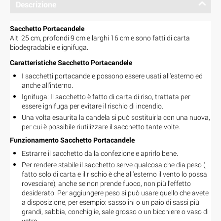
Descrizione
Sacchetto Portacandele
Alti 25 cm, profondi 9 cm e larghi 16 cm e sono fatti di carta
biodegradabile e ignifuga.
Caratteristiche Sacchetto Portacandele
I sacchetti portacandele possono essere usati all'esterno ed
anche all'interno.
Ignifuga: Il sacchetto è fatto di carta di riso, trattata per
essere ignifuga per evitare il rischio di incendio.
Una volta esaurita la candela si può sostituirla con una nuova,
per cui è possibile riutilizzare il sacchetto tante volte.
Funzionamento Sacchetto Portacandele
Estrarre il sacchetto dalla confezione e aprirlo bene.
Per rendere stabile il sacchetto serve qualcosa che dia peso (
fatto solo di carta e il rischio è che all'esterno il vento lo possa
rovesciare); anche se non prende fuoco, non più l'effetto
desiderato. Per aggiungere peso si può usare quello che avete
a disposizione, per esempio: sassolini o un paio di sassi più
grandi, sabbia, conchiglie, sale grosso o un bicchiere o vaso di
vetro