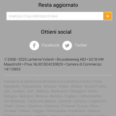
Resta aggiornato
Ottieni social
Facebook
Twitter
©
2008–2025 Lanterne Volanti • Brusselseweg 483 • 6218 HW
Maastricht • P.Iva: NL001824230B29 • Camera di Commercio:
14110853
Facciamo la Spedizione all'estero e ovviamente anche in Italia:
Agrigento - Alessandria - Ancona - Aosta - Arezzo - Ascoli Piceno -
Asti - Avellino - Bari - Belluno - Benevento - Bergamo - Biella -
Bologna - Bolzano - Brescia - Brindisi - Cagliari - Caltanissetta -
Campobasso - Carbonia-Iglesias - Caserta - Catania - Catanzaro -
Chieti - Como - Cosenza - Cremona - Crotone - Cuneo - Enna -
Ferrara - Firenze - Foggia - Forli-Cesena - Frosinone - Genova -
Gorizia - Grosseto - Imperia - Isernia - L'Aquila - La Spezia - Latina -