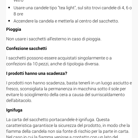
Usare una candele tipo "tea light", sul sito trovi candele
di 4, 6 o
8 ore
Accendere la candela e metterla al centro del sacchetto.
Pioggia
Non usare i sacchetti all'esterno in caso di pioggia.
Confezione sacchetti
I sacchetti possono essere acquistati singolarmente o a
confezioni da 10 pezzi, anche di tipologia diversa.
I prodotti hanno una scadenza?
I prodotti non hanno scadenza, basta tenerli in un luogo asciutto e
fresco, sconsigliata la permanenza in macchina sotto il sole per
evitare lo scioglimento della cera a causa del surriscaldamento
dell'abitacolo.
Ignifuga
La carta del sacchetto portacandele è ignifuga. Questa
caratteristica garantisce la sicurezza del prodotto, in modo che la
fiamma della candela non sia fonte di rischio per la parte in carta.
Nel caso in cui la fiamma venisse a contatto con un lato del