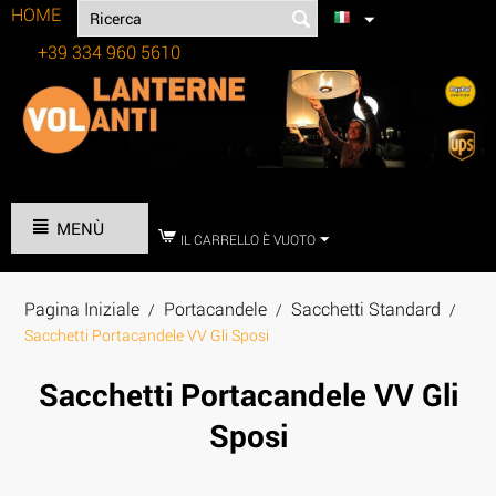
HOME
+39 334 960 5610
Tel:
MENÙ
IL CARRELLO È VUOTO
Pagina Iniziale
Portacandele
Sacchetti Standard
/
/
/
Sacchetti Portacandele VV Gli Sposi
Sacchetti Portacandele VV Gli
Sposi