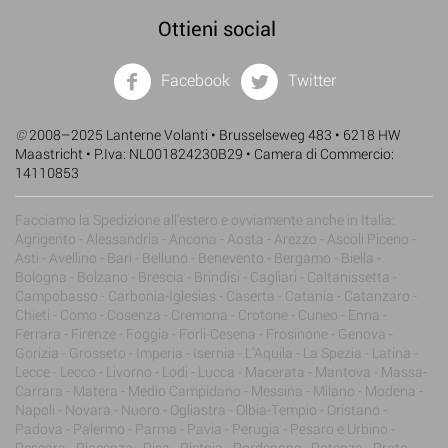
Ottieni social
Facebook
Twitter
©
2008–2025 Lanterne Volanti • Brusselseweg 483 • 6218 HW
Maastricht • P.Iva: NL001824230B29 • Camera di Commercio:
14110853
Facciamo la Spedizione all'estero e ovviamente anche in Italia:
Agrigento - Alessandria - Ancona - Aosta - Arezzo - Ascoli Piceno -
Asti - Avellino - Bari - Belluno - Benevento - Bergamo - Biella -
Bologna - Bolzano - Brescia - Brindisi - Cagliari - Caltanissetta -
Campobasso - Carbonia-Iglesias - Caserta - Catania - Catanzaro -
Chieti - Como - Cosenza - Cremona - Crotone - Cuneo - Enna -
Ferrara - Firenze - Foggia - Forli-Cesena - Frosinone - Genova -
Gorizia - Grosseto - Imperia - Isernia - L'Aquila - La Spezia - Latina -
Lecce - Lecco - Livorno - Lodi - Lucca - Macerata - Mantova - Massa-
Carrara - Matera - Medio Campidano - Messina - Milano - Modena -
Napoli - Novara - Nuoro - Ogliastra - Olbia-Tempio - Oristano -
Padova - Palermo - Parma - Pavia - Perugia - Pesaro e Urbino -
Pescara - Piacenza - Pisa - Pistoia - Pordenone - Potenza - Prato -