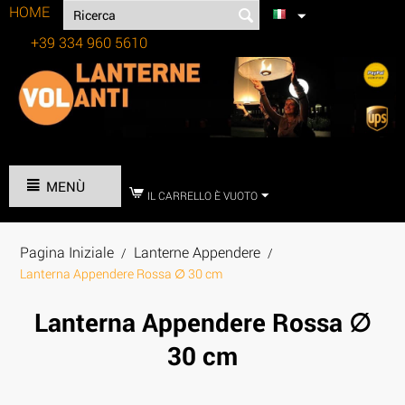
HOME
+39 334 960 5610
Tel:
MENÙ
IL CARRELLO È VUOTO
Pagina Iniziale
Lanterne Appendere
/
/
Lanterna Appendere Rossa ∅ 30 cm
Lanterna Appendere Rossa ∅
30 cm