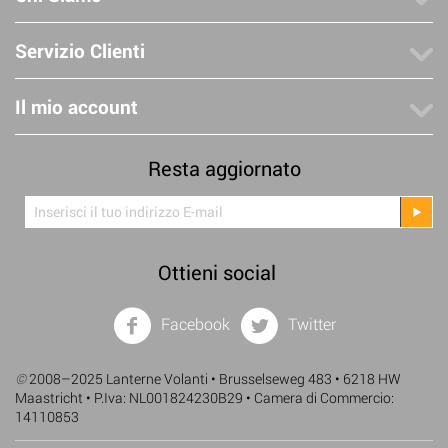
Servizio Clienti
Il mio account
Resta aggiornato
Ottieni social
Facebook
Twitter
©
2008–2025 Lanterne Volanti • Brusselseweg 483 • 6218 HW
Maastricht • P.Iva: NL001824230B29 • Camera di Commercio:
14110853