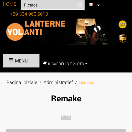
HOME
+39 334 960 5610
Tel:
MENÙ
IL CARRELLO È VUOTO
Pagina Iniziale
Administratief
/
/
Remake
Remake