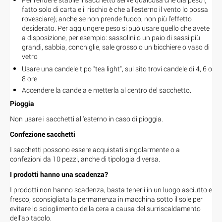
fatto solo di carta e il rischio è che all'esterno il vento lo possa
rovesciare); anche se non prende fuoco, non più l'effetto
desiderato. Per aggiungere peso si può usare quello che avete
a disposizione, per esempio: sassolini o un paio di sassi più
grandi, sabbia, conchiglie, sale grosso o un bicchiere o vaso di
vetro
Usare una candele tipo "tea light", sul sito trovi candele
di 4, 6 o
8 ore
Accendere la candela e metterla al centro del sacchetto.
Pioggia
Non usare i sacchetti all'esterno in caso di pioggia.
Confezione sacchetti
I sacchetti possono essere acquistati singolarmente o a
confezioni da 10 pezzi, anche di tipologia diversa.
I prodotti hanno una scadenza?
I prodotti non hanno scadenza, basta tenerli in un luogo asciutto e
fresco, sconsigliata la permanenza in macchina sotto il sole per
evitare lo scioglimento della cera a causa del surriscaldamento
dell'abitacolo.