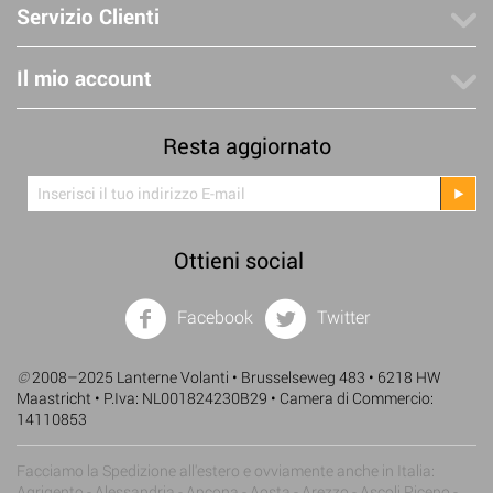
Servizio Clienti
Il mio account
Resta aggiornato
Ottieni social
Facebook
Twitter
©
2008–2025 Lanterne Volanti • Brusselseweg 483 • 6218 HW
Maastricht • P.Iva: NL001824230B29 • Camera di Commercio:
14110853
Facciamo la Spedizione all'estero e ovviamente anche in Italia:
Agrigento - Alessandria - Ancona - Aosta - Arezzo - Ascoli Piceno -