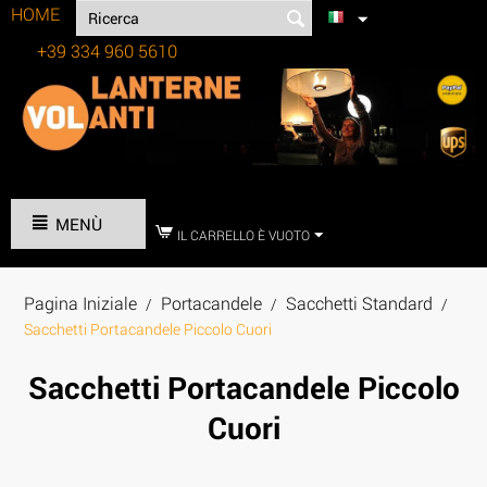
HOME
+39 334 960 5610
Tel:
MENÙ
IL CARRELLO È VUOTO
Pagina Iniziale
Portacandele
Sacchetti Standard
/
/
/
Sacchetti Portacandele Piccolo Cuori
Sacchetti Portacandele Piccolo
Cuori