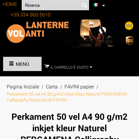
HOME
+39 334 960 5610
Tel:
MENÙ
IL CARRELLO È VUOTO
Pagina Iniziale
Carta
FAVINI papier
/
/
/
Perkament 50 vel A4 90 g/m2 inkjet kleur Naturel PERGAMENA
Calligraphy Naturale 06 FAVINI
Perkament 50 vel A4 90 g/m2
inkjet kleur Naturel