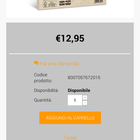
€
12,95
Fai una domanda
Codice
8007057672015
prodotto:
Disponibilità:
Disponibile
+
Quantità:
−
AGGIUNGI AL CARRELLO
Tweet