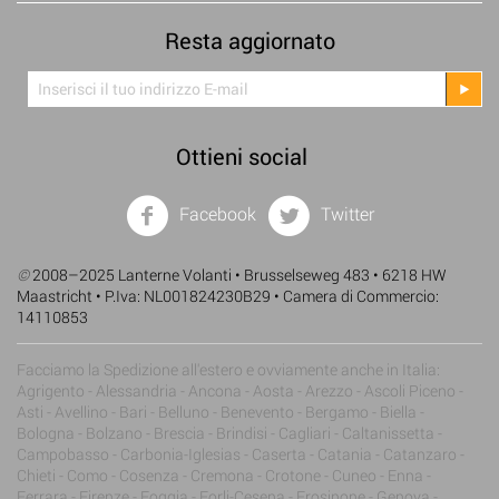
Resta aggiornato
Ottieni social
Facebook
Twitter
©
2008–2025 Lanterne Volanti • Brusselseweg 483 • 6218 HW
Maastricht • P.Iva: NL001824230B29 • Camera di Commercio:
14110853
Facciamo la Spedizione all'estero e ovviamente anche in Italia:
Agrigento - Alessandria - Ancona - Aosta - Arezzo - Ascoli Piceno -
Asti - Avellino - Bari - Belluno - Benevento - Bergamo - Biella -
Bologna - Bolzano - Brescia - Brindisi - Cagliari - Caltanissetta -
Campobasso - Carbonia-Iglesias - Caserta - Catania - Catanzaro -
Chieti - Como - Cosenza - Cremona - Crotone - Cuneo - Enna -
Ferrara - Firenze - Foggia - Forli-Cesena - Frosinone - Genova -