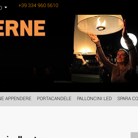
+39 334 960 5610
Tel:
O
NE APPENDERE
PORTACANDELE
PALLONCINI LED
SPARA CO