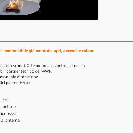
il combustibile già montato: apri, accendi e volano
o carta velina). Ci teniamo alla vostra sicurezza.
o il partner tecnico del WWF.
 manuale d'istruzione
del pallone 55 cm.
 bene
bustibile
 sicurezza
la lanterna