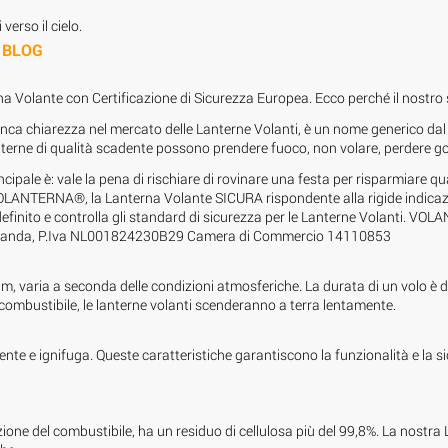
verso il cielo.
BLOG
o
olante con Certificazione di Sicurezza Europea. Ecco perché il nostro sito
a chiarezza nel mercato delle Lanterne Volanti, è un nome generico dal 
terne di qualità scadente possono prendere fuoco, non volare, perdere goc
rincipale è: vale la pena di rischiare di rovinare una festa per risparmiar
 VOLANTERNA®, la Lanterna Volante SICURA rispondente alla rigide indicaz
a definito e controlla gli standard di sicurezza per le Lanterne Volanti.
 Olanda, P.Iva NL001824230B29 Camera di Commercio 14110853
0 m, varia a seconda delle condizioni atmosferiche. La durata di un volo è 
 combustibile, le lanterne volanti scenderanno a terra lentamente.
idente e ignifuga. Queste caratteristiche garantiscono la funzionalità e la
nzione del combustibile, ha un residuo di cellulosa più del 99,8%. La no