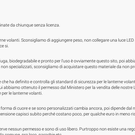
zinate da chiunque senza licenza.
nterne volanti. Sconsigliamo di aggiungere peso, non collegare una luce LED
e si.
nifuga, biodegradabile e pronto per l'uso è ovviamente questo sito, poi abb
ti non specializzati, sconsigliamo di acquistare questo materiale da non pro
 che ha definito e controlla gli standard di sicurezza per le lanterne volant
r cui abbiamo ottenuto il permesso dal Ministero per la vendita delle nostr
 per le lanterne volanti.
o a forma di cuore e se sono personalizzati cambia ancora, poi dipende dal
censione capisci subito perché costano poco, per qualche euro in meno risch
 serve nessun permesso e sono di uso libero. Purtroppo non esiste una rego
da comune, pro loco, parochie etc..