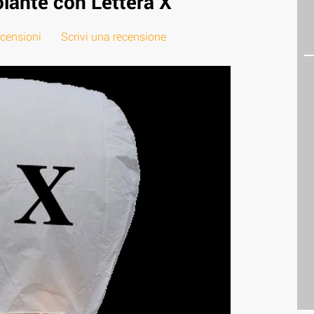
lante con Lettera X
ecensioni
Scrivi una recensione