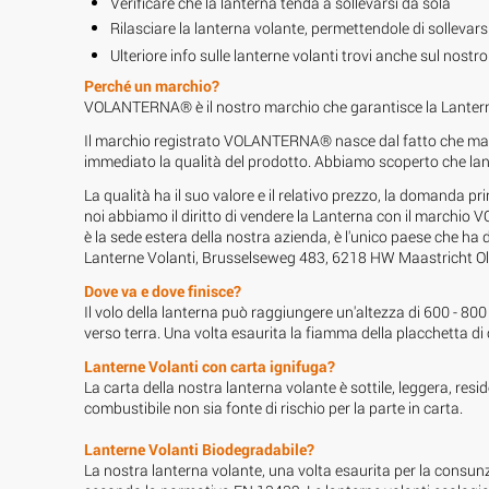
Verificare che la lanterna tenda a sollevarsi da sola
Rilasciare la lanterna volante, permettendole di sollevarsi 
Ulteriore info sulle lanterne volanti trovi anche sul nostr
Perché un marchio?
VOLANTERNA® è il nostro marchio che garantisce la Lanterna V
Il marchio registrato VOLANTERNA® nasce dal fatto che manc
immediato la qualità del prodotto. Abbiamo scoperto che lan
La qualità ha il suo valore e il relativo prezzo, la domanda p
noi abbiamo il diritto di vendere la Lanterna con il marchio
è la sede estera della nostra azienda, è l'unico paese che h
Lanterne Volanti, Brusselseweg 483, 6218 HW Maastricht
Dove va e dove finisce?
Il volo della lanterna può raggiungere un'altezza di 600 - 80
verso terra. Una volta esaurita la fiamma della placchetta di
Lanterne Volanti con carta ignifuga?
La carta della nostra lanterna volante è sottile, leggera, res
combustibile non sia fonte di rischio per la parte in carta.
Lanterne Volanti Biodegradabile?
La nostra lanterna volante, una volta esaurita per la consu