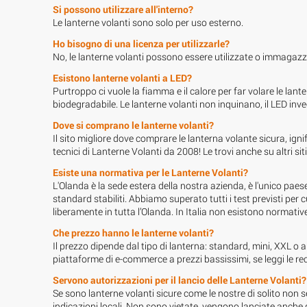
Si possono utilizzare all'interno?
Le lanterne volanti sono solo per uso esterno.
Ho bisogno di una licenza per utilizzarle?
No, le lanterne volanti possono essere utilizzate o immagaz
Esistono lanterne volanti a LED?
Purtroppo ci vuole la fiamma e il calore per far volare le la
biodegradabile. Le lanterne volanti non inquinano, il LED invec
Dove si comprano le lanterne volanti?
Il sito migliore dove comprare le lanterna volante sicura, ig
tecnici di Lanterne Volanti da 2008! Le trovi anche su altri si
Esiste una normativa per le Lanterne Volanti?
L'Olanda è la sede estera della nostra azienda, è l'unico paese
standard stabiliti. Abbiamo superato tutti i test previsti pe
liberamente in tutta l’Olanda. In Italia non esistono normative
Che prezzo hanno le lanterne volanti?
Il prezzo dipende dal tipo di lanterna: standard, mini, XXL 
piattaforme di e-commerce a prezzi bassissimi, se leggi le re
Servono autorizzazioni per il lancio delle Lanterne Volanti?
Se sono lanterne volanti sicure come le nostre di solito non
indicazioni locali. Non sono vietate, vengono lanciate anche 