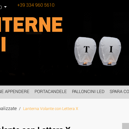
+39 334 960 5610
Tel:
O
NE APPENDERE
PORTACANDELE
PALLONCINI LED
SPARA CO
alizzate
/
Lanterna Volante con Lettera X