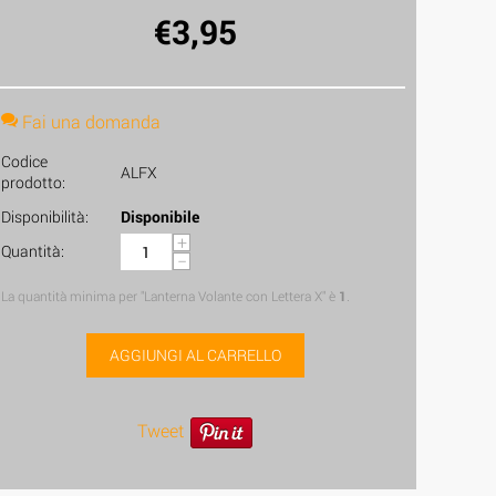
€
3,95
Fai una domanda
Codice
ALFX
prodotto:
Disponibilità:
Disponibile
+
Quantità:
−
La quantità minima per "Lanterna Volante con Lettera X" è
1
.
AGGIUNGI AL CARRELLO
Tweet