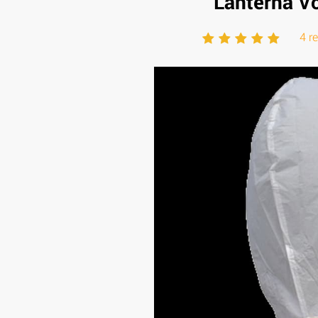
Lanterna Vo
4 r