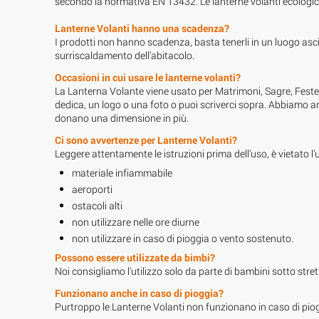
secondo la normativa EN 13432. Le lanterne volanti ecologic
Lanterne Volanti hanno una scadenza?
I prodotti non hanno scadenza, basta tenerli in un luogo asci
surriscaldamento dell'abitacolo.
Occasioni in cui usare le lanterne volanti?
La Lanterna Volante viene usato per Matrimoni, Sagre, Feste
dedica, un logo o una foto o puoi scriverci sopra. Abbiamo 
donano una dimensione in più.
Ci sono avvertenze per Lanterne Volanti?
Leggere attentamente le istruzioni prima dell'uso, è vietato l'
materiale infiammabile
aeroporti
ostacoli alti
non utilizzare nelle ore diurne
non utilizzare in caso di pioggia o vento sostenuto.
Possono essere utilizzate da bimbi?
Noi consigliamo l'utilizzo solo da parte di bambini sotto stretto
Funzionano anche in caso di pioggia?
Purtroppo le Lanterne Volanti non funzionano in caso di pioggi