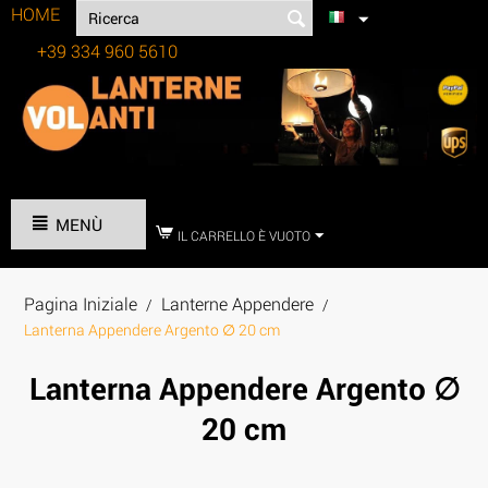
HOME
+39 334 960 5610
Tel:
MENÙ
IL CARRELLO È VUOTO
Pagina Iniziale
Lanterne Appendere
/
/
Lanterna Appendere Argento ∅ 20 cm
Lanterna Appendere Argento ∅
20 cm