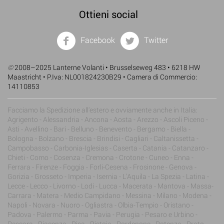
Ottieni social
Facebook
Twitter
©
2008–2025 Lanterne Volanti • Brusselseweg 483 • 6218 HW
Maastricht • P.Iva: NL001824230B29 • Camera di Commercio:
14110853
Facciamo la Spedizione all'estero e ovviamente anche in Italia:
Agrigento - Alessandria - Ancona - Aosta - Arezzo - Ascoli Piceno -
Asti - Avellino - Bari - Belluno - Benevento - Bergamo - Biella -
Bologna - Bolzano - Brescia - Brindisi - Cagliari - Caltanissetta -
Campobasso - Carbonia-Iglesias - Caserta - Catania - Catanzaro -
Chieti - Como - Cosenza - Cremona - Crotone - Cuneo - Enna -
Ferrara - Firenze - Foggia - Forli-Cesena - Frosinone - Genova -
Gorizia - Grosseto - Imperia - Isernia - L'Aquila - La Spezia - Latina -
Lecce - Lecco - Livorno - Lodi - Lucca - Macerata - Mantova - Massa-
Carrara - Matera - Medio Campidano - Messina - Milano - Modena -
Napoli - Novara - Nuoro - Ogliastra - Olbia-Tempio - Oristano -
Padova - Palermo - Parma - Pavia - Perugia - Pesaro e Urbino -
Pescara - Piacenza - Pisa - Pistoia - Pordenone - Potenza - Prato -