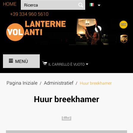
HOME
+39 334 960 5610
Tel:
MENÙ
IL CARRELLO È VUOTO
Pagina Iniziale
Administratief
/
/
Huur breekhamer
Huur breekhamer