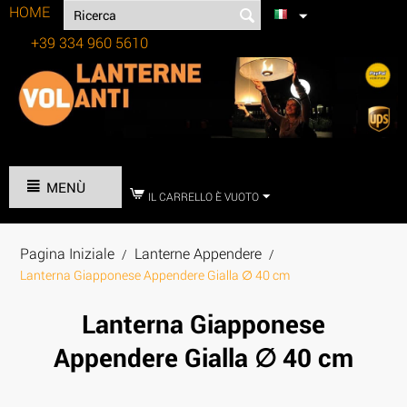
HOME
+39 334 960 5610
Tel:
MENÙ
IL CARRELLO È VUOTO
Pagina Iniziale
Lanterne Appendere
/
/
Lanterna Giapponese Appendere Gialla ∅ 40 cm
Lanterna Giapponese
Appendere Gialla ∅ 40 cm