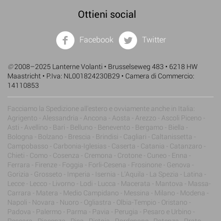
Ottieni social
Facebook
Twitter
©
2008–2025 Lanterne Volanti • Brusselseweg 483 • 6218 HW
Maastricht • P.Iva: NL001824230B29 • Camera di Commercio:
14110853
Facciamo la Spedizione all'estero e ovviamente anche in Italia:
Agrigento - Alessandria - Ancona - Aosta - Arezzo - Ascoli Piceno -
Asti - Avellino - Bari - Belluno - Benevento - Bergamo - Biella -
Bologna - Bolzano - Brescia - Brindisi - Cagliari - Caltanissetta -
Campobasso - Carbonia-Iglesias - Caserta - Catania - Catanzaro -
Chieti - Como - Cosenza - Cremona - Crotone - Cuneo - Enna -
Ferrara - Firenze - Foggia - Forli-Cesena - Frosinone - Genova -
Gorizia - Grosseto - Imperia - Isernia - L'Aquila - La Spezia - Latina -
Lecce - Lecco - Livorno - Lodi - Lucca - Macerata - Mantova - Massa-
Carrara - Matera - Medio Campidano - Messina - Milano - Modena -
Napoli - Novara - Nuoro - Ogliastra - Olbia-Tempio - Oristano -
Padova - Palermo - Parma - Pavia - Perugia - Pesaro e Urbino -
Pescara - Piacenza - Pisa - Pistoia - Pordenone - Potenza - Prato -