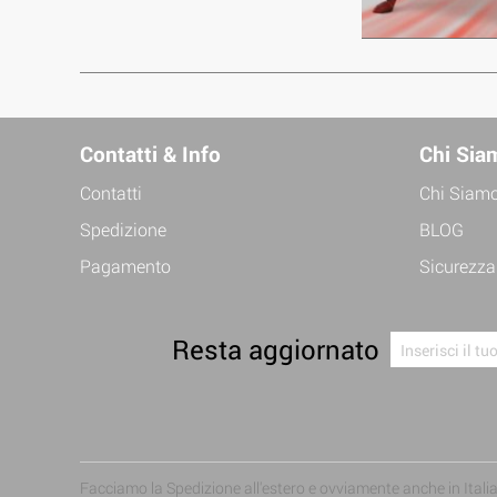
Contatti & Info
Chi Sia
Contatti
Chi Siam
Spedizione
BLOG
Pagamento
Sicurezza
Resta aggiornato
Facciamo la Spedizione all'estero e ovviamente anche in Italia: