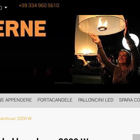
+39 334 960 5610
Tel:
O
NE APPENDERE
PORTACANDELE
PALLONCINI LED
SPARA CO
haardvuur 2000 W