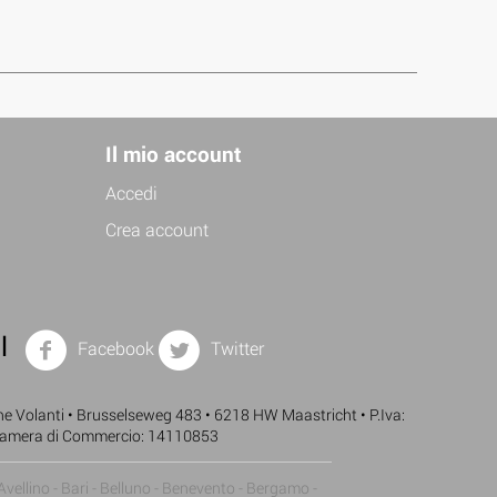
Il mio account
Accedi
Crea account
l
Facebook
Twitter
 Volanti • Brusselseweg 483 • 6218 HW Maastricht • P.Iva:
amera di Commercio: 14110853
Avellino - Bari - Belluno - Benevento - Bergamo -