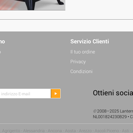
mo
Servizio Clienti
o
Il tuo ordine
Privacy
Condizioni
Ottieni socia
©
2008–2025 Lanterne
NL001824230B29 • C
 Agrigento - Alessandria - Ancona - Aosta - Arezzo - Ascoli Piceno - Asti - 