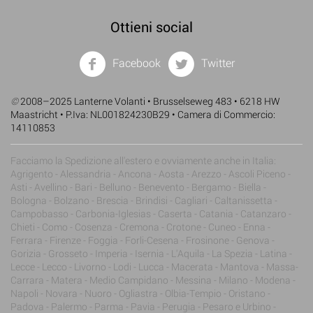
Ottieni social
Facebook
Twitter
©
2008–2025 Lanterne Volanti • Brusselseweg 483 • 6218 HW
Maastricht • P.Iva: NL001824230B29 • Camera di Commercio:
14110853
Facciamo la Spedizione all'estero e ovviamente anche in Italia:
Agrigento - Alessandria - Ancona - Aosta - Arezzo - Ascoli Piceno -
Asti - Avellino - Bari - Belluno - Benevento - Bergamo - Biella -
Bologna - Bolzano - Brescia - Brindisi - Cagliari - Caltanissetta -
Campobasso - Carbonia-Iglesias - Caserta - Catania - Catanzaro -
Chieti - Como - Cosenza - Cremona - Crotone - Cuneo - Enna -
Ferrara - Firenze - Foggia - Forli-Cesena - Frosinone - Genova -
Gorizia - Grosseto - Imperia - Isernia - L'Aquila - La Spezia - Latina -
Lecce - Lecco - Livorno - Lodi - Lucca - Macerata - Mantova - Massa-
Carrara - Matera - Medio Campidano - Messina - Milano - Modena -
Napoli - Novara - Nuoro - Ogliastra - Olbia-Tempio - Oristano -
Padova - Palermo - Parma - Pavia - Perugia - Pesaro e Urbino -