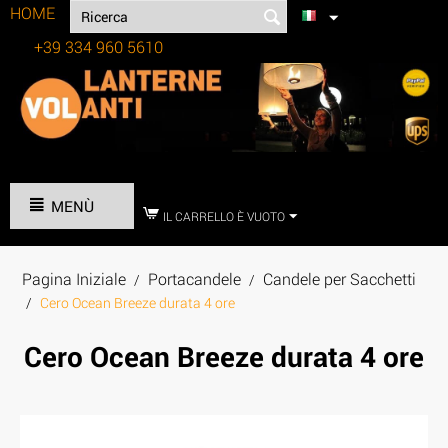
HOME
+39 334 960 5610
Tel:
MENÙ
IL CARRELLO È VUOTO
Pagina Iniziale
Portacandele
Candele per Sacchetti
/
/
/
Cero Ocean Breeze durata 4 ore
Cero Ocean Breeze durata 4 ore