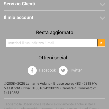
Servizio Clienti
Il mio account
Resta aggiornato
Ottieni social
Facebook
Twitter
©
2008–2025 Lanterne Volanti • Brusselseweg 483 • 6218 HW
Maastricht • P.Iva: NL001824230B29 • Camera di Commercio:
14110853
Facciamo la Spedizione all'estero e ovviamente anche in Italia:
Agrigento - Alessandria - Ancona - Aosta - Arezzo - Ascoli Piceno -