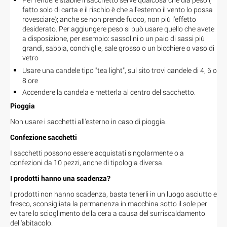
fatto solo di carta e il rischio è che all'esterno il vento lo possa
rovesciare); anche se non prende fuoco, non più l'effetto
desiderato. Per aggiungere peso si può usare quello che avete
a disposizione, per esempio: sassolini o un paio di sassi più
grandi, sabbia, conchiglie, sale grosso o un bicchiere o vaso di
vetro
Usare una candele tipo "tea light", sul sito trovi candele
di 4, 6 o
8 ore
Accendere la candela e metterla al centro del sacchetto.
Pioggia
Non usare i sacchetti all'esterno in caso di pioggia.
Confezione sacchetti
I sacchetti possono essere acquistati singolarmente o a
confezioni da 10 pezzi, anche di tipologia diversa.
I prodotti hanno una scadenza?
I prodotti non hanno scadenza, basta tenerli in un luogo asciutto e
fresco, sconsigliata la permanenza in macchina sotto il sole per
evitare lo scioglimento della cera a causa del surriscaldamento
dell'abitacolo.