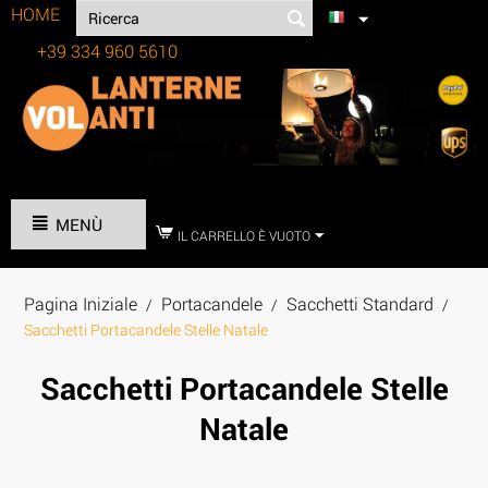
HOME
+39 334 960 5610
Tel:
MENÙ
IL CARRELLO È VUOTO
Pagina Iniziale
Portacandele
Sacchetti Standard
/
/
/
Sacchetti Portacandele Stelle Natale
Sacchetti Portacandele Stelle
Natale