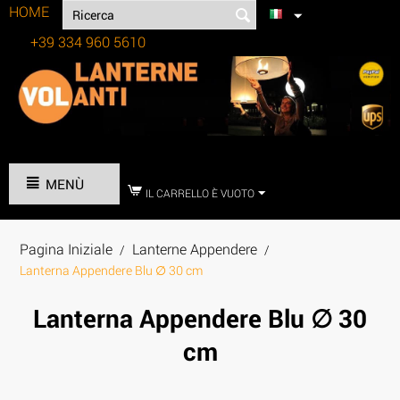
HOME
+39 334 960 5610
Tel:
MENÙ
IL CARRELLO È VUOTO
Pagina Iniziale
Lanterne Appendere
/
/
Lanterna Appendere Blu ∅ 30 cm
Lanterna Appendere Blu ∅ 30
cm