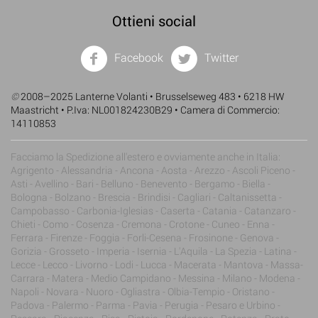
Ottieni social
Facebook
Twitter
©
2008–2025 Lanterne Volanti • Brusselseweg 483 • 6218 HW
Maastricht • P.Iva: NL001824230B29 • Camera di Commercio:
14110853
Facciamo la Spedizione all'estero e ovviamente anche in Italia:
Agrigento - Alessandria - Ancona - Aosta - Arezzo - Ascoli Piceno -
Asti - Avellino - Bari - Belluno - Benevento - Bergamo - Biella -
Bologna - Bolzano - Brescia - Brindisi - Cagliari - Caltanissetta -
Campobasso - Carbonia-Iglesias - Caserta - Catania - Catanzaro -
Chieti - Como - Cosenza - Cremona - Crotone - Cuneo - Enna -
Ferrara - Firenze - Foggia - Forli-Cesena - Frosinone - Genova -
Gorizia - Grosseto - Imperia - Isernia - L'Aquila - La Spezia - Latina -
Lecce - Lecco - Livorno - Lodi - Lucca - Macerata - Mantova - Massa-
Carrara - Matera - Medio Campidano - Messina - Milano - Modena -
Napoli - Novara - Nuoro - Ogliastra - Olbia-Tempio - Oristano -
Padova - Palermo - Parma - Pavia - Perugia - Pesaro e Urbino -