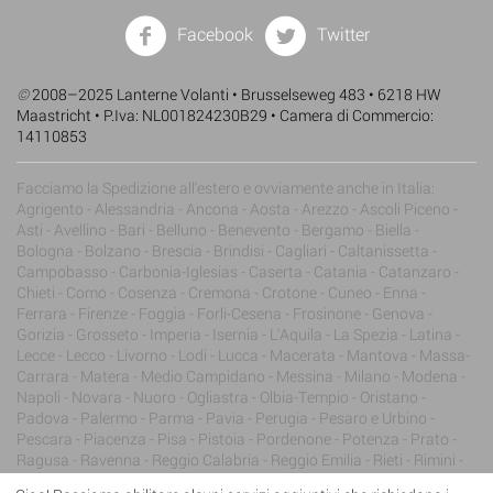
Facebook
Twitter
©
2008–2025 Lanterne Volanti • Brusselseweg 483 • 6218 HW
Maastricht • P.Iva: NL001824230B29 • Camera di Commercio:
14110853
Facciamo la Spedizione all'estero e ovviamente anche in Italia:
Agrigento - Alessandria - Ancona - Aosta - Arezzo - Ascoli Piceno -
Asti - Avellino - Bari - Belluno - Benevento - Bergamo - Biella -
Bologna - Bolzano - Brescia - Brindisi - Cagliari - Caltanissetta -
Campobasso - Carbonia-Iglesias - Caserta - Catania - Catanzaro -
Chieti - Como - Cosenza - Cremona - Crotone - Cuneo - Enna -
Ferrara - Firenze - Foggia - Forli-Cesena - Frosinone - Genova -
Gorizia - Grosseto - Imperia - Isernia - L'Aquila - La Spezia - Latina -
Lecce - Lecco - Livorno - Lodi - Lucca - Macerata - Mantova - Massa-
Carrara - Matera - Medio Campidano - Messina - Milano - Modena -
Napoli - Novara - Nuoro - Ogliastra - Olbia-Tempio - Oristano -
Padova - Palermo - Parma - Pavia - Perugia - Pesaro e Urbino -
Pescara - Piacenza - Pisa - Pistoia - Pordenone - Potenza - Prato -
Ragusa - Ravenna - Reggio Calabria - Reggio Emilia - Rieti - Rimini -
Roma - Rovigo - Salerno - Sassari - Savona - Siena - Siracusa -