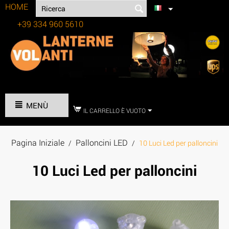
HOME
+39 334 960 5610
Tel:
MENÙ
IL CARRELLO È VUOTO
Pagina Iniziale
Palloncini LED
/
/
10 Luci Led per palloncini
10 Luci Led per palloncini